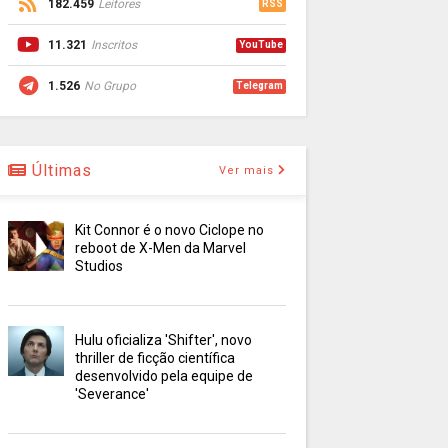
182.459
Leitores
RSS
11.321
Inscritos
YouTube
1.526
No Grupo
Telegram
Últimas
Ver mais
Kit Connor é o novo Ciclope no
reboot de X-Men da Marvel
Studios
Hulu oficializa 'Shifter', novo
thriller de ficção científica
desenvolvido pela equipe de
'Severance'