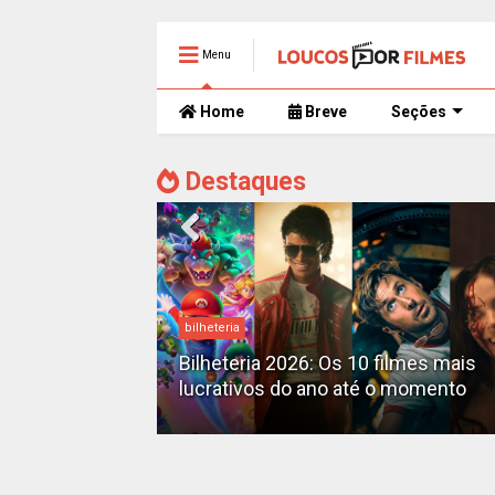
Menu
Home
Breve
Seções
Destaques
bilheteria
mente
 trailer caótico
Bilheteria 2026: Os 10 filmes mais
lucrativos do ano até o momento