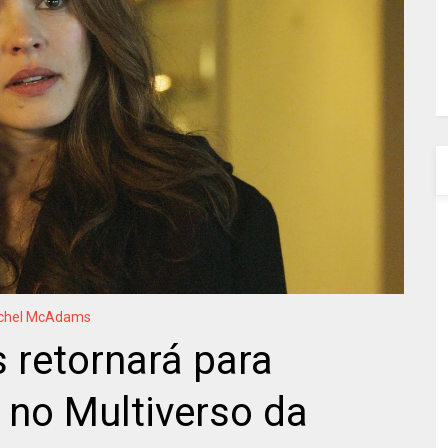
chel McAdams
retornará para
 no Multiverso da