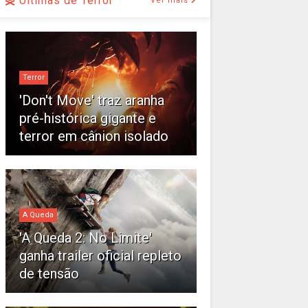
Últimas de Terror
Ver mais
Terror
'Don't Move' traz aranha
pré-histórica gigante e
terror em cânion isolado
A Queda
'A Queda 2: No Limite'
ganha trailer oficial repleto
de tensão