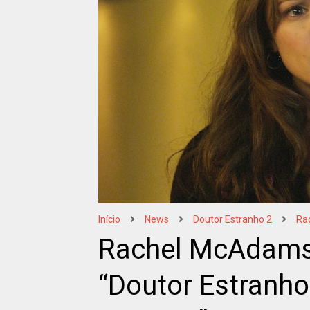
Início
News
Doutor Estranho 2
Ra
Rachel McAdams 
“Doutor Estranho