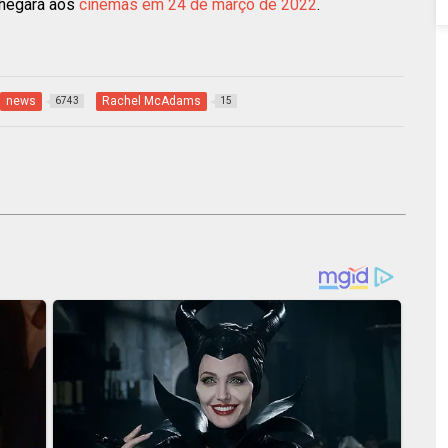
chegará aos
cinemas em 24 de março de 2022
.
news
Rachel McAdams
6743
15