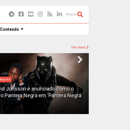
Buscar
 Conteúdo
Ver mais
taques
Destaques
id Jonsson é anunciado como o
o Pantera Negra em 'Pantera Negra
Ryan Gosling é
Fantasma do 