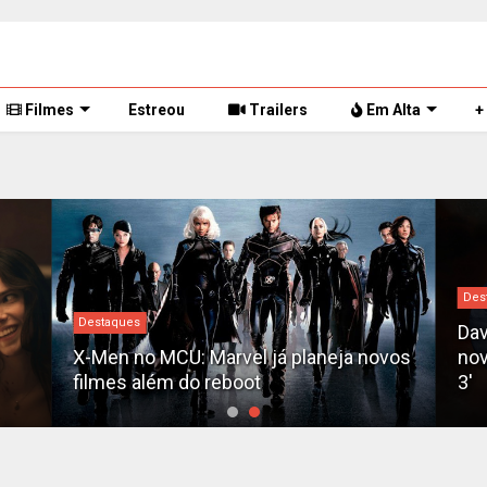
Filmes
Estreou
Trailers
Em Alta
+
Des
Destaques
Dav
X-Men no MCU: Marvel já planeja novos
nov
filmes além do reboot
3'