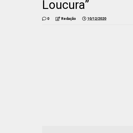
Loucura”
0
Redação
10/12/2020