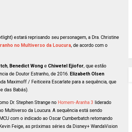
tlight) estará reprisando seu personagem, a Dra. Christine
ranho no Multiverso da Loucura
, de acordo com o
tch
,
Benedict Wong
e
Chiwetel Ejiofor
, que estão
ncia de Doutor Estranho, de 2016.
Elizabeth Olsen
a Maximoff / Feiticeira Escarlate para a sequência, que
e das Babás).
omo Dr. Stephen Strange no
Homem-Aranha 3
liderado
no Multiverso da Loucura. A sequência está sendo
no MCU com o indicado ao Oscar Cumberbatch retornando
Kevin Feige, as próximas séries da Disney+ WandaVision