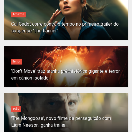
Amazon
Gal Gadot corre contra o tempo no primeiro trailer do
suspense 'The Runner'
Terror
'Don't Move' traz aranha pré-histórica gigante e terror
em cânion isolado
ação
'The Mongoose', novo filme de perseguição com
Liam Neeson, ganha trailer