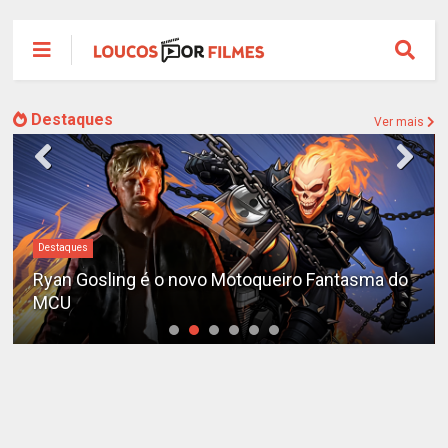
Destaques
Ver mais
Destaques
Ryan Gosling é o novo Motoqueiro Fantasma do
MCU