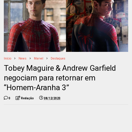
Início
News
Marvel
Destaques
Tobey Maguire & Andrew Garfield
negociam para retornar em
“Homem-Aranha 3”
0
Redação
08/12/2020