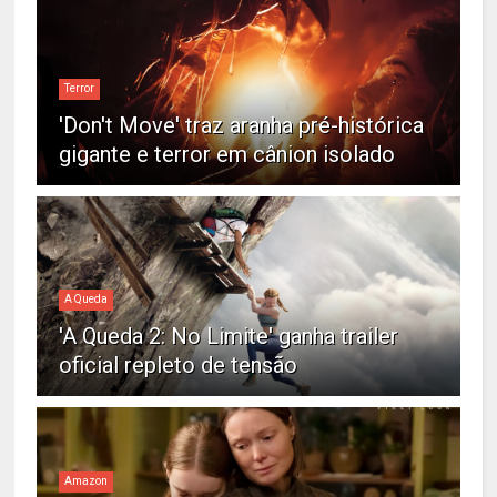
Terror
'Don't Move' traz aranha pré-histórica
gigante e terror em cânion isolado
A Queda
'A Queda 2: No Limite' ganha trailer
oficial repleto de tensão
Amazon