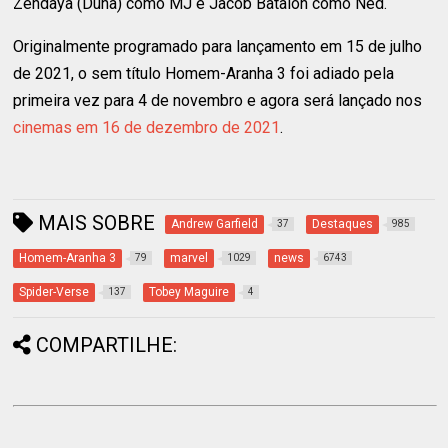
Zendaya (Duna) como MJ e Jacob Batalon como Ned.
Originalmente programado para lançamento em 15 de julho
de 2021, o sem título Homem-Aranha 3 foi adiado pela
primeira vez para 4 de novembro e agora será lançado nos
cinemas em 16 de dezembro de 2021
.
MAIS SOBRE
Andrew Garfield
Destaques
37
985
Homem-Aranha 3
marvel
news
79
1029
6743
Spider-Verse
Tobey Maguire
137
4
COMPARTILHE: