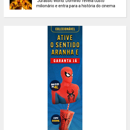
'Jurassic World: Domínio' revela custo
milionário e entra para a história do cinema