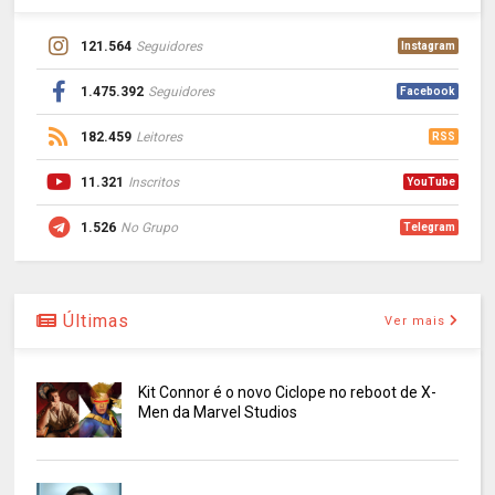
121.564
Seguidores
Instagram
1.475.392
Seguidores
Facebook
182.459
Leitores
RSS
11.321
Inscritos
YouTube
1.526
No Grupo
Telegram
Últimas
Ver mais
Kit Connor é o novo Ciclope no reboot de X-
Men da Marvel Studios