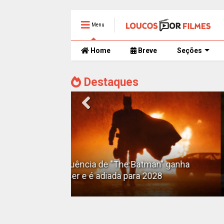
Menu
Home
Breve
Seções
Destaques
Alejandro G. Iñárritu
Tom Cruise surge totalmente
man" ganha
irreconhecível e calvo no trailer caó
2028
de 'Digger'