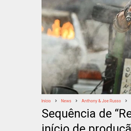
Início
News
Anthony & Joe Russo
Sequência de “R
início de produç