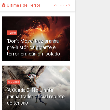
Últimas de Terror
Ver mais
Terror
'Don't Move' traz aranha
pré-histórica gigante e
terror em cânion isolado
A Queda
'A Queda 2: No Limite'
ganha trailer oficial repleto
de tensão