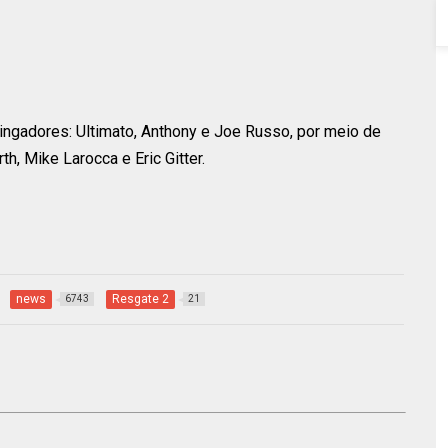
ingadores: Ultimato, Anthony e Joe Russo, por meio de
, Mike Larocca e Eric Gitter.
news
Resgate 2
6743
21