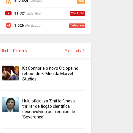
182.459
Leitores
RSS
11.321
Inscritos
YouTube
1.526
No Grupo
Telegram
Últimas
Ver mais
Kit Connor é o novo Ciclope no
reboot de X-Men da Marvel
Studios
Hulu oficializa 'Shifter', novo
thriller de ficção científica
desenvolvido pela equipe de
'Severance'