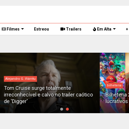
Filmes
Estreou
Trailers
Em Alta
+
bilheteria
Des
tico
Bilheteria 2026: Os 10 filmes mais
X-M
lucrativos do ano até o momento
fil