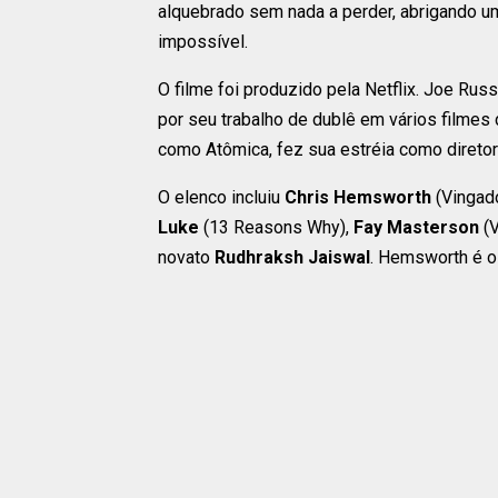
alquebrado sem nada a perder, abrigando u
impossível.
O filme foi produzido pela Netflix. Joe Ru
por seu trabalho de dublê em vários film
como Atômica, fez sua estréia como diretor
O elenco incluiu
Chris Hemsworth
(Vingado
Luke
(13 Reasons Why),
Fay Masterson
(V
novato
Rudhraksh Jaiswal
. Hemsworth é o 