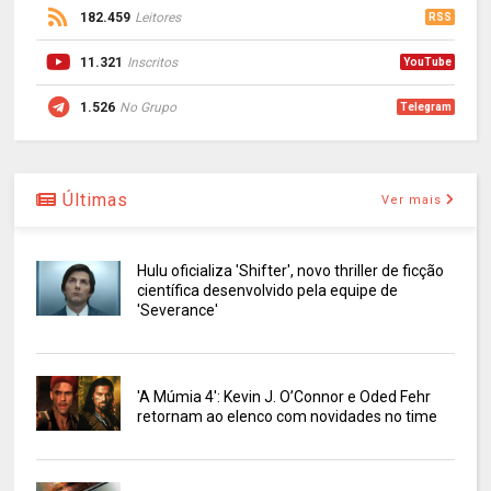
182.459
Leitores
RSS
11.321
Inscritos
YouTube
1.526
No Grupo
Telegram
Últimas
Ver mais
Hulu oficializa 'Shifter', novo thriller de ficção
científica desenvolvido pela equipe de
'Severance'
'A Múmia 4': Kevin J. O’Connor e Oded Fehr
retornam ao elenco com novidades no time