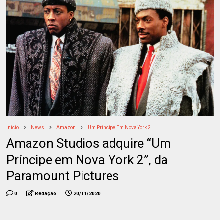
Início
News
Amazon
Um Príncipe Em Nova York 2
Amazon Studios adquire “Um
Príncipe em Nova York 2”, da
Paramount Pictures
0
Redação
20/11/2020