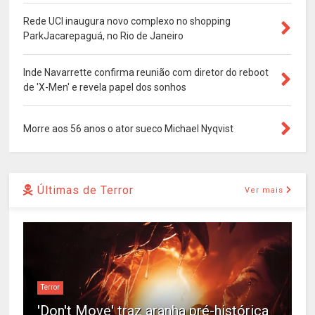
Rede UCI inaugura novo complexo no shopping
ParkJacarepaguá, no Rio de Janeiro
Inde Navarrette confirma reunião com diretor do reboot
de 'X-Men' e revela papel dos sonhos
Morre aos 56 anos o ator sueco Michael Nyqvist
Últimas de Terror
Ver mais
Terror
'Don't Move' traz aranha pré-histórica