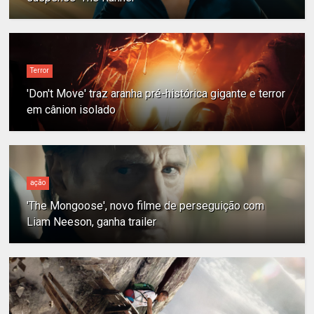
Terror
'Don't Move' traz aranha pré-histórica gigante e terror
em cânion isolado
ação
'The Mongoose', novo filme de perseguição com
Liam Neeson, ganha trailer