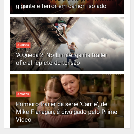
gigante e terror em cânion isolado
A Queda
'A Queda 2: No Limite' ganha trailer
oficial repleto de tensão
Amazon
Primeiro trailer da série 'Carrie', de
Mike Flanagan, é divulgado pelo Prime
Video