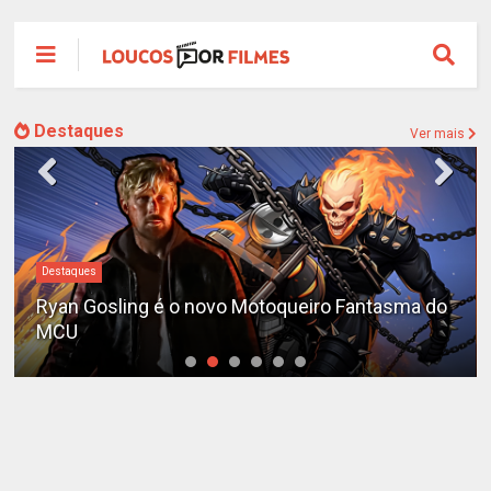
Destaques
Ver mais
Destaques
Ryan Gosling é o novo Motoqueiro Fantasma do
MCU