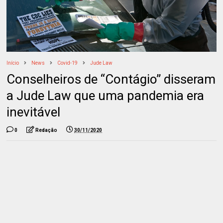
Início
News
Covid-19
Jude Law
Conselheiros de “Contágio” disseram
a Jude Law que uma pandemia era
inevitável
0
Redação
30/11/2020