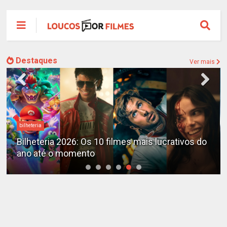
Destaques
Ver mais
Destaques
X-Men no MCU: Marvel já planeja novos filmes
além do reboot