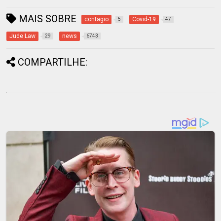
MAIS SOBRE
contagio
Covid-19
5
47
Jude Law
news
29
6743
COMPARTILHE: