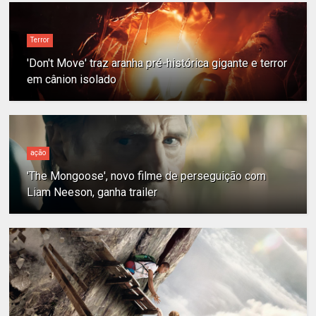
Terror
'Don't Move' traz aranha pré-histórica gigante e terror
em cânion isolado
ação
'The Mongoose', novo filme de perseguição com
Liam Neeson, ganha trailer