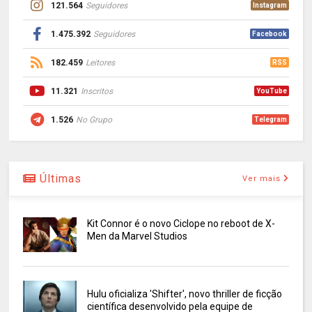
121.564
Seguidores
Instagram
1.475.392
Seguidores
Facebook
182.459
Leitores
RSS
11.321
Inscritos
YouTube
1.526
No Grupo
Telegram
Últimas
Ver mais
Kit Connor é o novo Ciclope no reboot de X-
Men da Marvel Studios
Hulu oficializa 'Shifter', novo thriller de ficção
científica desenvolvido pela equipe de