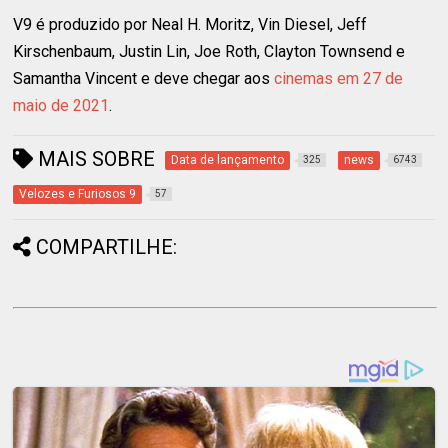
V9 é produzido por Neal H. Moritz, Vin Diesel, Jeff
Kirschenbaum, Justin Lin, Joe Roth, Clayton Townsend e
Samantha Vincent e deve chegar aos
cinemas em 27 de
maio de 2021
.
MAIS SOBRE
Data de lançamento
news
325
6743
Velozes e Furiosos 9
57
COMPARTILHE: