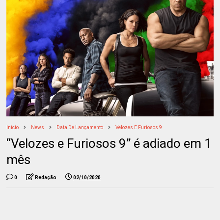
Início
News
Data De Lançamento
Velozes E Furiosos 9
“Velozes e Furiosos 9” é adiado em 1
mês
0
Redação
02/10/2020