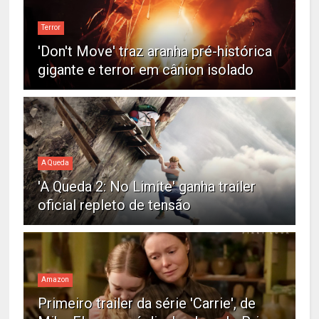
Terror
'Don't Move' traz aranha pré-histórica
gigante e terror em cânion isolado
A Queda
'A Queda 2: No Limite' ganha trailer
oficial repleto de tensão
Amazon
Primeiro trailer da série 'Carrie', de