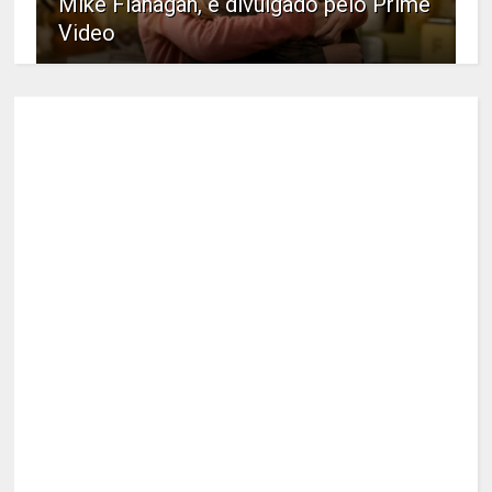
Mike Flanagan, é divulgado pelo Prime
Video