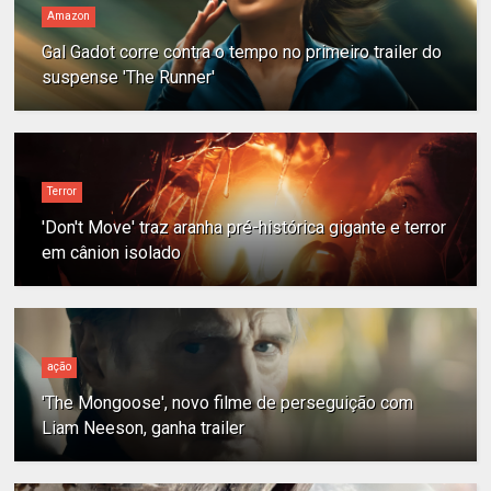
Amazon
Gal Gadot corre contra o tempo no primeiro trailer do
suspense 'The Runner'
Terror
'Don't Move' traz aranha pré-histórica gigante e terror
em cânion isolado
ação
'The Mongoose', novo filme de perseguição com
Liam Neeson, ganha trailer