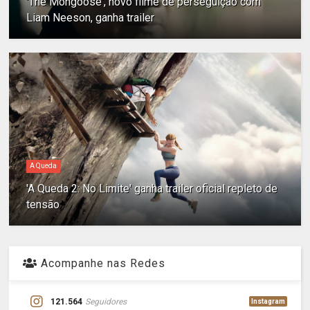
'The Mongoose', novo filme de perseguição com
Liam Neeson, ganha trailer
A Queda
'A Queda 2: No Limite' ganha trailer oficial repleto de
tensão
Acompanhe nas Redes
121.564
Seguidores
Instagram