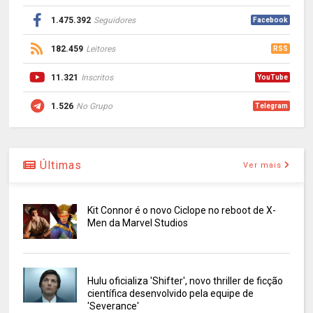
1.475.392
Seguidores
Facebook
182.459
Leitores
RSS
11.321
Inscritos
YouTube
1.526
No Grupo
Telegram
Últimas
Ver mais
Kit Connor é o novo Ciclope no reboot de X-
Men da Marvel Studios
Hulu oficializa 'Shifter', novo thriller de ficção
científica desenvolvido pela equipe de
'Severance'