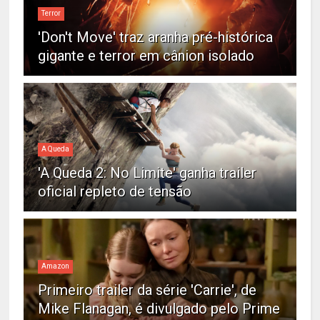
Terror
'Don't Move' traz aranha pré-histórica
gigante e terror em cânion isolado
A Queda
'A Queda 2: No Limite' ganha trailer
oficial repleto de tensão
Amazon
Primeiro trailer da série 'Carrie', de
Mike Flanagan, é divulgado pelo Prime