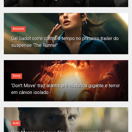
Amazon
Gal Gadot corre contra o tempo no primeiro trailer do
suspense 'The Runner'
Terror
'Don't Move' traz aranha pré-histórica gigante e terror
em cânion isolado
ação