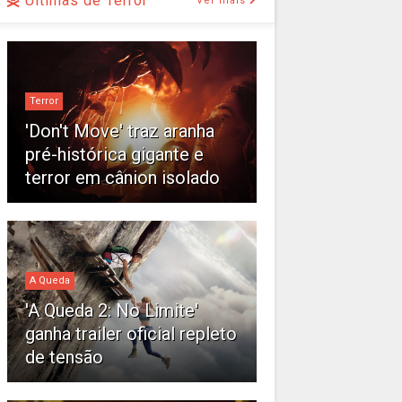
Últimas de Terror
Ver mais
Terror
'Don't Move' traz aranha
pré-histórica gigante e
terror em cânion isolado
A Queda
'A Queda 2: No Limite'
ganha trailer oficial repleto
de tensão