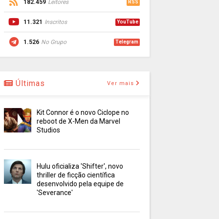
182.459
Leitores
RSS
11.321
Inscritos
YouTube
1.526
No Grupo
Telegram
Últimas
Ver mais
Kit Connor é o novo Ciclope no
reboot de X-Men da Marvel
Studios
Hulu oficializa 'Shifter', novo
thriller de ficção científica
desenvolvido pela equipe de
'Severance'