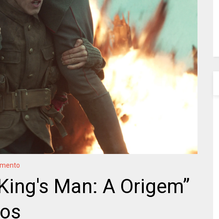
amento
“King's Man: A Origem”
dos