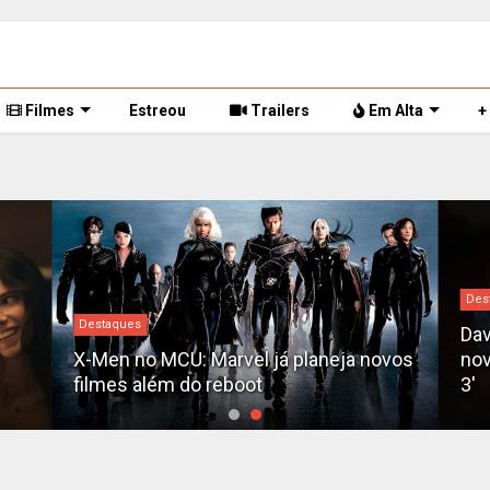
Filmes
Estreou
Trailers
Em Alta
+
Des
Destaques
Dav
X-Men no MCU: Marvel já planeja novos
nov
filmes além do reboot
3'