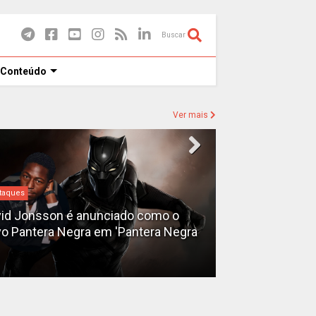
Buscar
 Conteúdo
Ver mais
taques
Destaques
id Jonsson é anunciado como o
o Pantera Negra em 'Pantera Negra
Ryan Gosling é
Fantasma do 