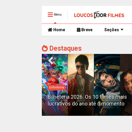
Menu
Home
Breve
Seções
Destaques
bilheteria
mente
 trailer caótico
Bilheteria 2026: Os 10 filmes mais
lucrativos do ano até o momento