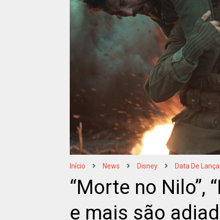
Início
News
Disney
Data De Lanç
“Morte no Nilo”, 
e mais são adia