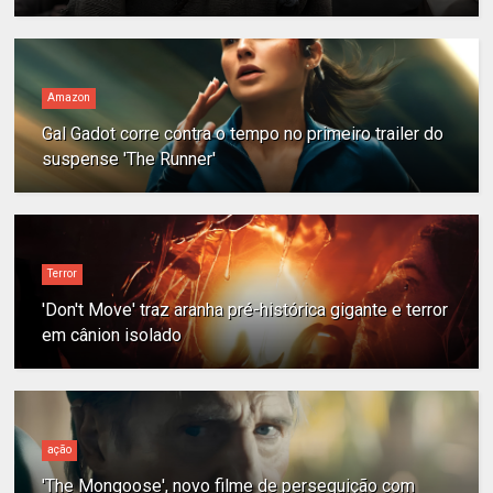
Amazon
Gal Gadot corre contra o tempo no primeiro trailer do
suspense 'The Runner'
Terror
'Don't Move' traz aranha pré-histórica gigante e terror
em cânion isolado
ação
'The Mongoose', novo filme de perseguição com