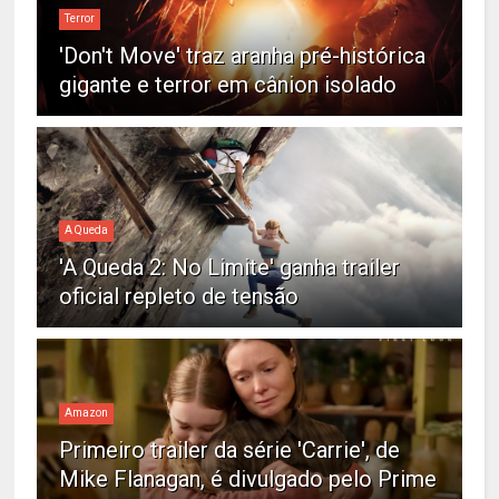
Terror
'Don't Move' traz aranha pré-histórica
gigante e terror em cânion isolado
A Queda
'A Queda 2: No Limite' ganha trailer
oficial repleto de tensão
Amazon
Primeiro trailer da série 'Carrie', de
Mike Flanagan, é divulgado pelo Prime