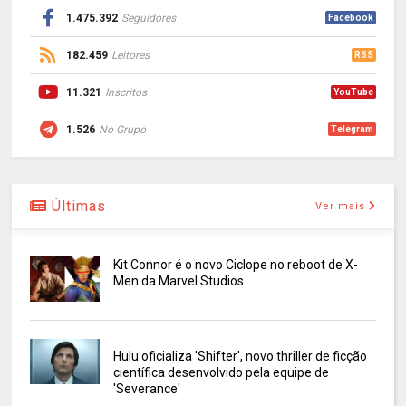
1.475.392
Seguidores
Facebook
182.459
Leitores
RSS
11.321
Inscritos
YouTube
1.526
No Grupo
Telegram
Últimas
Ver mais
Kit Connor é o novo Ciclope no reboot de X-
Men da Marvel Studios
Hulu oficializa 'Shifter', novo thriller de ficção
científica desenvolvido pela equipe de
'Severance'