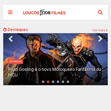
Destaques
Ver mais
Destaques
Ryan Gosling é o novo Motoqueiro Fantasma do
MCU