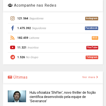
Acompanhe nas Redes
121.564
Seguidores
Instagram
1.475.392
Seguidores
Facebook
182.459
Leitores
RSS
11.321
Inscritos
YouTube
1.526
No Grupo
Telegram
Últimas
Ver mais
Hulu oficializa 'Shifter', novo thriller de ficção
científica desenvolvido pela equipe de
'Severance'