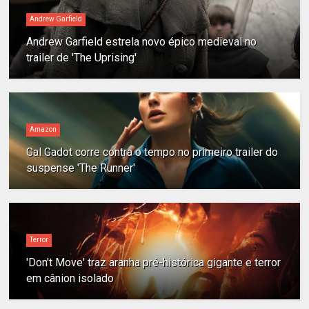
Andrew Garfield
Andrew Garfield estrela novo épico medieval no
trailer de 'The Uprising'
Amazon
Gal Gadot corre contra o tempo no primeiro trailer do
suspense 'The Runner'
Terror
'Don't Move' traz aranha pré-histórica gigante e terror
em cânion isolado