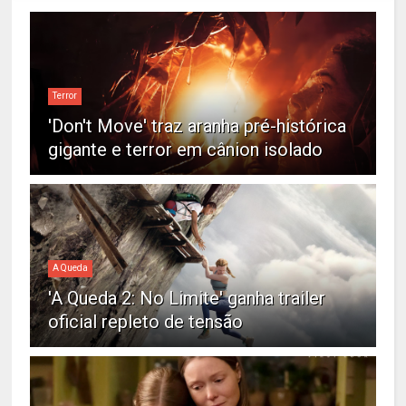
Terror
'Don't Move' traz aranha pré-histórica
gigante e terror em cânion isolado
A Queda
'A Queda 2: No Limite' ganha trailer
oficial repleto de tensão