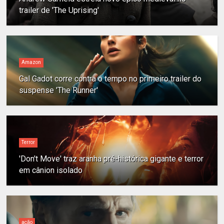
trailer de 'The Uprising'
Amazon
Gal Gadot corre contra o tempo no primeiro trailer do
suspense 'The Runner'
Terror
'Don't Move' traz aranha pré-histórica gigante e terror
em cânion isolado
ação