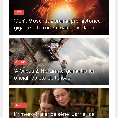
Terror
'Don't Move' traz aranha pré-histórica
gigante e terror em cânion isolado
A Queda
'A Queda 2: No Limite' ganha trailer
oficial repleto de tensão
Amazon
Primeiro trailer da série 'Carrie', de