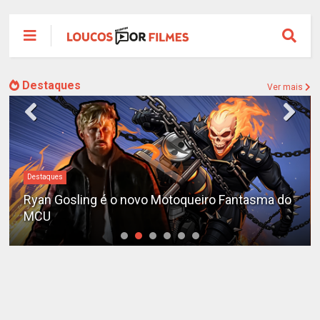
Destaques
Ver mais
Destaques
Ryan Gosling é o novo Motoqueiro Fantasma do
MCU