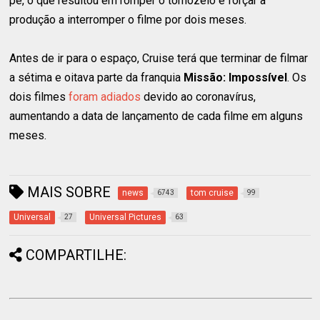
pé, o que resultou em romper o tornozelo e forçar a
produção a interromper o filme por dois meses.
Antes de ir para o espaço, Cruise terá que terminar de filmar
a sétima e oitava parte da franquia
Missão: Impossível
. Os
dois filmes
foram adiados
devido ao coronavírus,
aumentando a data de lançamento de cada filme em alguns
meses.
MAIS SOBRE
news
tom cruise
6743
99
Universal
Universal Pictures
27
63
COMPARTILHE: