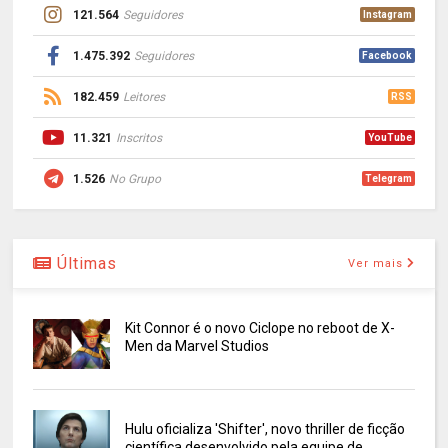
121.564
Seguidores
Instagram
1.475.392
Seguidores
Facebook
182.459
Leitores
RSS
11.321
Inscritos
YouTube
1.526
No Grupo
Telegram
Últimas
Ver mais
Kit Connor é o novo Ciclope no reboot de X-
Men da Marvel Studios
Hulu oficializa 'Shifter', novo thriller de ficção
científica desenvolvido pela equipe de