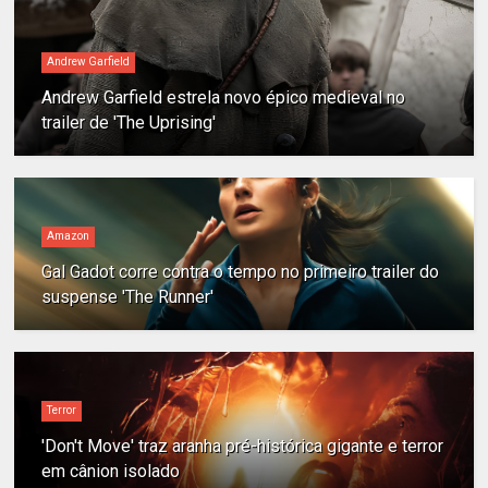
Andrew Garfield
Andrew Garfield estrela novo épico medieval no
trailer de 'The Uprising'
Amazon
Gal Gadot corre contra o tempo no primeiro trailer do
suspense 'The Runner'
Terror
'Don't Move' traz aranha pré-histórica gigante e terror
em cânion isolado