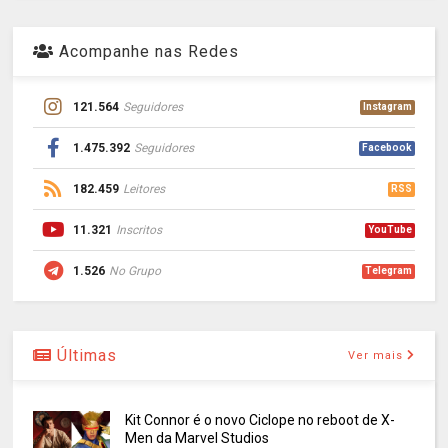
Acompanhe nas Redes
121.564
Seguidores
Instagram
1.475.392
Seguidores
Facebook
182.459
Leitores
RSS
11.321
Inscritos
YouTube
1.526
No Grupo
Telegram
Últimas
Ver mais
Kit Connor é o novo Ciclope no reboot de X-
Men da Marvel Studios