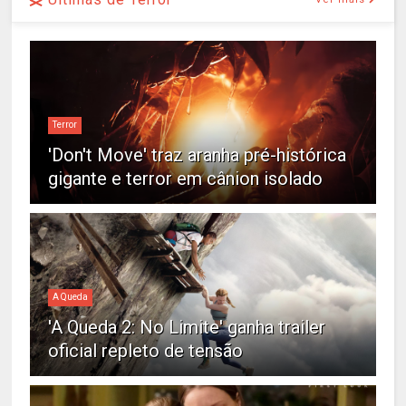
Terror
'Don't Move' traz aranha pré-histórica
gigante e terror em cânion isolado
A Queda
'A Queda 2: No Limite' ganha trailer
oficial repleto de tensão