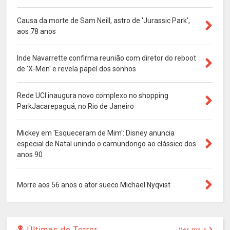
Causa da morte de Sam Neill, astro de 'Jurassic Park',
aos 78 anos
Inde Navarrette confirma reunião com diretor do reboot
de 'X-Men' e revela papel dos sonhos
Rede UCI inaugura novo complexo no shopping
ParkJacarepaguá, no Rio de Janeiro
Mickey em 'Esqueceram de Mim': Disney anuncia
especial de Natal unindo o camundongo ao clássico dos
anos 90
Morre aos 56 anos o ator sueco Michael Nyqvist
Últimas de Terror
Ver mais