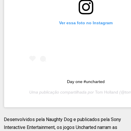
Ver essa foto no Instagram
Day one #uncharted
Uma publicação compartilhada por
Tom Holland
(@tomholland2
Desenvolvidos pela Naughty Dog e publicados pela Sony
Interactive Entertainment, os jogos Uncharted narram as