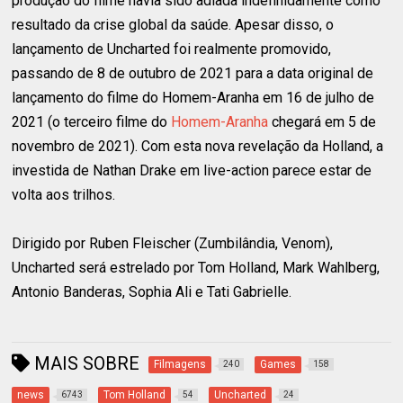
produção do filme havia sido adiada indefinidamente como
resultado da crise global da saúde. Apesar disso, o
lançamento de Uncharted foi realmente promovido,
passando de 8 de outubro de 2021 para a data original de
lançamento do filme do Homem-Aranha em 16 de julho de
2021 (o terceiro filme do
Homem-Aranha
chegará em 5 de
novembro de 2021). Com esta nova revelação da Holland, a
investida de Nathan Drake em live-action parece estar de
volta aos trilhos.
Dirigido por Ruben Fleischer (Zumbilândia, Venom),
Uncharted será estrelado por Tom Holland, Mark Wahlberg,
Antonio Banderas, Sophia Ali e Tati Gabrielle.
MAIS SOBRE
Filmagens
Games
240
158
news
Tom Holland
Uncharted
6743
54
24