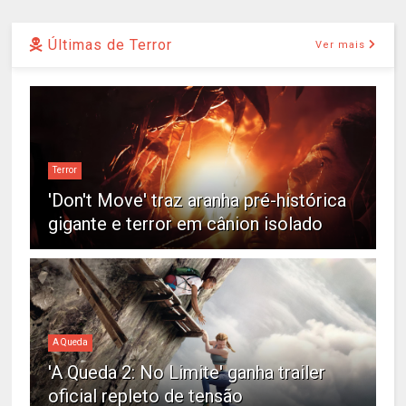
Últimas de Terror
Ver mais
Terror
'Don't Move' traz aranha pré-histórica
gigante e terror em cânion isolado
A Queda
'A Queda 2: No Limite' ganha trailer
oficial repleto de tensão