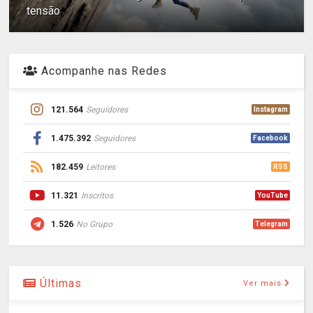
tensão
Acompanhe nas Redes
121.564
Seguidores
Instagram
1.475.392
Seguidores
Facebook
182.459
Leitores
RSS
11.321
Inscritos
YouTube
1.526
No Grupo
Telegram
Últimas
Ver mais