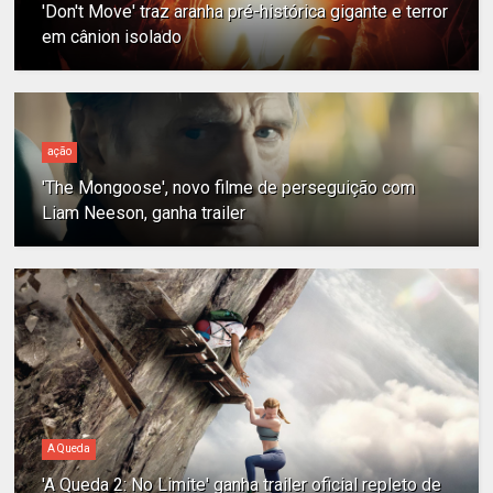
'Don't Move' traz aranha pré-histórica gigante e terror
em cânion isolado
ação
'The Mongoose', novo filme de perseguição com
Liam Neeson, ganha trailer
A Queda
'A Queda 2: No Limite' ganha trailer oficial repleto de