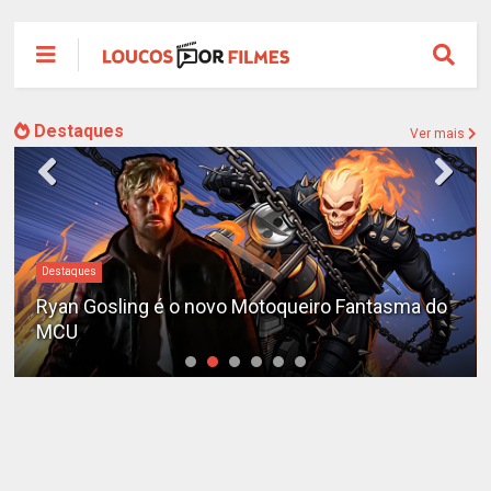
Destaques
Ver mais
Destaques
Ryan Gosling é o novo Motoqueiro Fantasma do
MCU