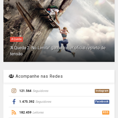
A Queda
'A Queda 2: No Limite' ganha trailer oficial repleto de
tensão
Acompanhe nas Redes
121.564
Seguidores
Instagram
1.475.392
Seguidores
Facebook
182.459
Leitores
RSS