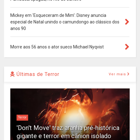
Mickey em 'Esqueceram de Mim': Disney anuncia
especial de Natal unindo o camundongo ao clássico dos
anos 90
Morre aos 56 anos o ator sueco Michael Nyqvist
Últimas de Terror
Ver mais
Terror
'Don't Move' traz aranha pré-histórica
gigante e terror em cânion isolado