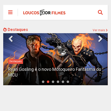
Destaques
Ver mais
Destaques
Ryan Gosling é o novo Motoqueiro Fantasma do
MCU