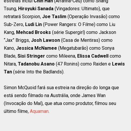
estrelas inclui
Chin Han
(Arranha-Céu) como Shang
Tsung,
Hiroyuki Sanada
(Vingadores: Ultimato), que
retratará Scorpion,
Joe Taslim
(Operação Invasão) como
Sub-Zero,
Ludi Lin
(Power Rangers: O Filme) como Liu
Kang,
Mehcad Brooks
(série Supergirl) como Jackson
“Jax” Briggs,
Josh Lawson
(Casa de Mentiras) como
Kano,
Jessica McNamee
(Megatubarão) como Sonya
Blade,
Sisi Stringer
como Mileena,
Elissa Cadwell
como
Nitara,
Tadanobu Asano
(47 Ronins) como Raiden e
Lewis
Tan
(série Into the Badlands).
Simon McQuoid fará sua estreia na direção do longa que
está sendo filmado na Austrália, onde James Wan
(Invocação do Mal), que atua como produtor, filmou seu
último filme,
Aquaman
.