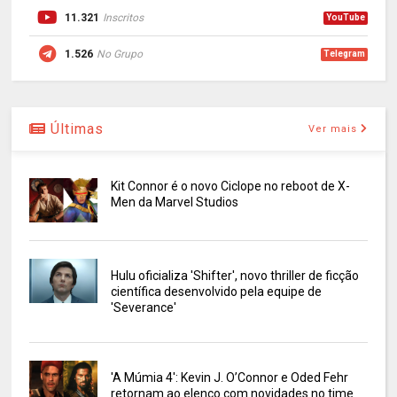
11.321
Inscritos
YouTube
1.526
No Grupo
Telegram
Últimas
Ver mais
Kit Connor é o novo Ciclope no reboot de X-
Men da Marvel Studios
Hulu oficializa 'Shifter', novo thriller de ficção
científica desenvolvido pela equipe de
'Severance'
'A Múmia 4': Kevin J. O’Connor e Oded Fehr
retornam ao elenco com novidades no time