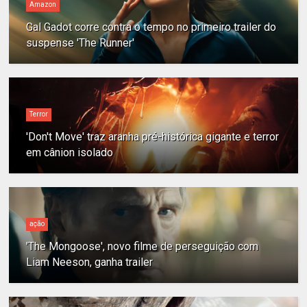
Amazon
Gal Gadot corre contra o tempo no primeiro trailer do
suspense 'The Runner'
Terror
'Don't Move' traz aranha pré-histórica gigante e terror
em cânion isolado
ação
'The Mongoose', novo filme de perseguição com
Liam Neeson, ganha trailer