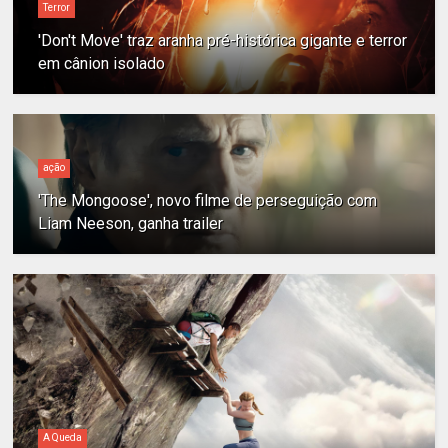
Terror
'Don't Move' traz aranha pré-histórica gigante e terror
em cânion isolado
ação
'The Mongoose', novo filme de perseguição com
Liam Neeson, ganha trailer
A Queda