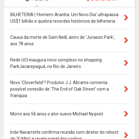
BILHETERIA | 'Homem-Aranha: Um Novo Dia' ultrapassa
US$1 bilhão e quebra recordes históricos de bilheteria
Causa da morte de Sam Neill, astro de 'Jurassic Park',
aos 78 anos
Rede UCI inaugura novo complexo no shopping
ParkJacarepaguá, no Rio de Janeiro
Novo 'Cloverfield'? Produtor J.J. Abrams comenta
possível conexão de 'The End of Oak Street' com a
franquia
Morre aos 56 anos o ator sueco Michael Nyqvist
Inde Navarrette confirma reunião com diretor do reboot
de 'X-Men' e revela papel dos sonhos