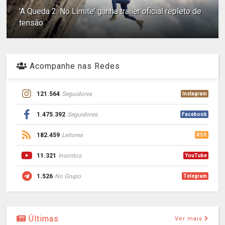
'A Queda 2: No Limite' ganha trailer oficial repleto de
tensão
Acompanhe nas Redes
121.564
Seguidores
Instagram
1.475.392
Seguidores
Facebook
182.459
Leitores
RSS
11.321
Inscritos
YouTube
1.526
No Grupo
Telegram
Últimas
Ver mais