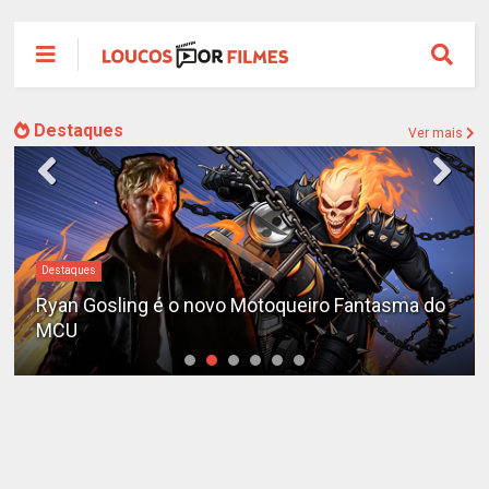
Destaques
Ver mais
#DC
Sequência de "The Batman" ganha teaser e é
adiada para 2028