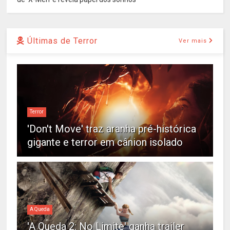
Últimas de Terror
Ver mais
Terror
'Don't Move' traz aranha pré-histórica
gigante e terror em cânion isolado
A Queda
'A Queda 2: No Limite' ganha trailer