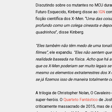
Discutindo sobre os mutantes no MCU dura
Futuro Esquecido, Kinberg disse ao
IGN
com
ficção científica dos X-Men. “U
ma das coisa
profundo como um colega cineasta e depois
quadrinhos
”, disse Kinberg.
“Eles também não têm medo de uma tonalida
filmes”,
ele expandiu.
“Eles não sentem que
realidade baseada na física. Acho que há al
que os X-Men poderiam ser muito legais se 
mesmo os elementos extraterrestres dos X-M
se já fizemos isso de maneira totalmente
A trilogia de Christopher Nolan, O Cavaleiro
super-heróis. O
Quarteto Fantástico
de Josh
criticamente massacrado de 2015, mas de 