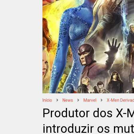
Início
News
Marvel
X-Men Deriva
Produtor dos X-
introduzir os m