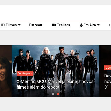
Filmes
Estreou
Trailers
Em Alta
+
Des
Destaques
Dav
X-Men no MCU: Marvel já planeja novos
nov
filmes além do reboot
3'