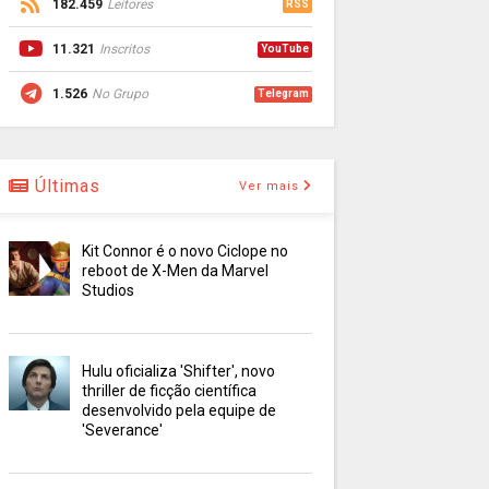
182.459
Leitores
RSS
11.321
Inscritos
YouTube
1.526
No Grupo
Telegram
Últimas
Ver mais
Kit Connor é o novo Ciclope no
reboot de X-Men da Marvel
Studios
Hulu oficializa 'Shifter', novo
thriller de ficção científica
desenvolvido pela equipe de
'Severance'