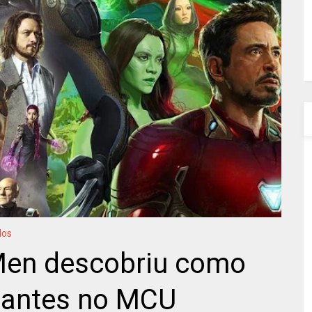
dos
Men descobriu como
utantes no MCU