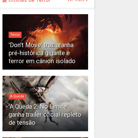
Últimas de Terror
Ver mais
Terror
'Don't Move' traz aranha
pré-histórica gigante e
terror em cânion isolado
A Queda
'A Queda 2: No Limite'
ganha trailer oficial repleto
de tensão