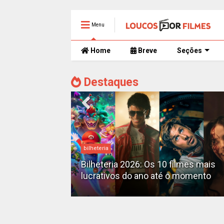
Menu
Home
Breve
Seções
Destaques
bilheteria
mente
 trailer caótico
Bilheteria 2026: Os 10 filmes mais
lucrativos do ano até o momento