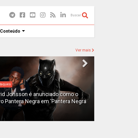
Buscar
 Conteúdo
Ver mais
taques
Destaques
id Jonsson é anunciado como o
o Pantera Negra em 'Pantera Negra
Ryan Gosling é
Fantasma do 