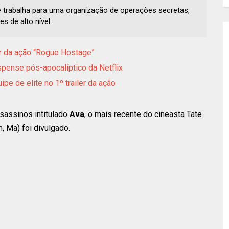
e trabalha para uma organização de operações secretas,
s de alto nível.
er da ação “Rogue Hostage”
uspense pós-apocalíptico da Netflix
pe de elite no 1º trailer da ação
ssassinos intitulado
Ava
, o mais recente do cineasta Tate
, Ma) foi divulgado.