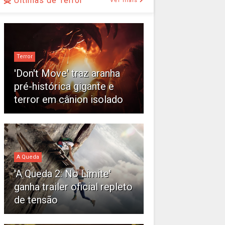
Últimas de Terror
Ver mais
Terror
'Don't Move' traz aranha
pré-histórica gigante e
terror em cânion isolado
A Queda
'A Queda 2: No Limite'
ganha trailer oficial repleto
de tensão