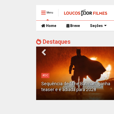
Menu
Home
Breve
Seções
Destaques
Alejandro G. Iñárritu
Tom Cruise surge totalmente
man" ganha
irreconhecível e calvo no trailer caó
2028
de 'Digger'