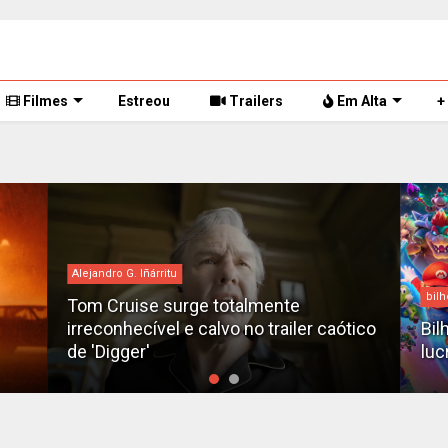
Filmes
Estreou
Trailers
Em Alta
+
bilheteria
Des
tico
Bilheteria 2026: Os 10 filmes mais
X-M
lucrativos do ano até o momento
fil