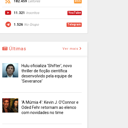
182.459
Leitores
RSS
11.321
Inscritos
YouTube
1.526
No Grupo
Telegram
Últimas
Ver mais
Hulu oficializa 'Shifter', novo
thriller de ficção científica
desenvolvido pela equipe de
'Severance'
'A Múmia 4': Kevin J. O’Connor e
Oded Fehr retornam ao elenco
com novidades no time