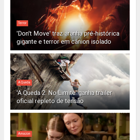
Terror
'Don't Move' traz aranha pré-histórica
gigante e terror em cânion isolado
A Queda
'A Queda 2: No Limite' ganha trailer
oficial repleto de tensão
Amazon