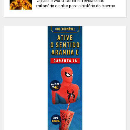
'Jurassic World: Domínio' revela custo
milionário e entra para a história do cinema