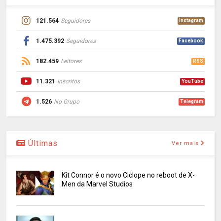
121.564
Seguidores
Instagram
1.475.392
Seguidores
Facebook
182.459
Leitores
RSS
11.321
Inscritos
YouTube
1.526
No Grupo
Telegram
Últimas
Ver mais
Kit Connor é o novo Ciclope no reboot de X-
Men da Marvel Studios