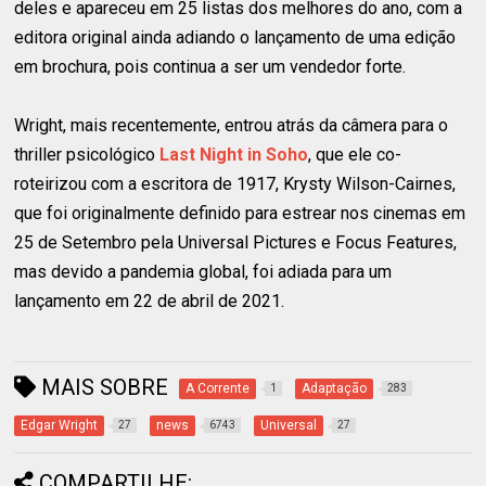
deles e apareceu em 25 listas dos melhores do ano, com a
editora original ainda adiando o lançamento de uma edição
em brochura, pois continua a ser um vendedor forte.
Wright, mais recentemente, entrou atrás da câmera para o
thriller psicológico
Last Night in Soho
, que ele co-
roteirizou com a escritora de 1917, Krysty Wilson-Cairnes,
que foi originalmente definido para estrear nos cinemas em
25 de Setembro pela Universal Pictures e Focus Features,
mas devido a pandemia global, foi adiada para um
lançamento em 22 de abril de 2021.
MAIS SOBRE
A Corrente
Adaptação
1
283
Edgar Wright
news
Universal
27
6743
27
COMPARTILHE: