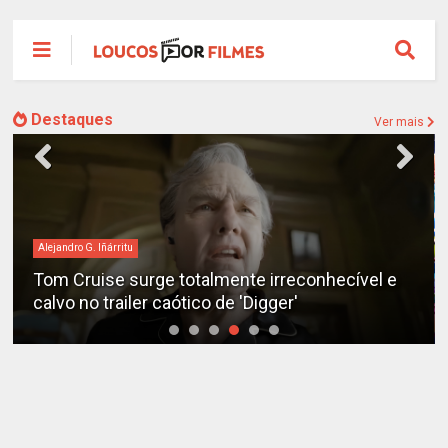
Destaques
Ver mais
Alejandro G. Iñárritu
Tom Cruise surge totalmente irreconhecível e
calvo no trailer caótico de 'Digger'