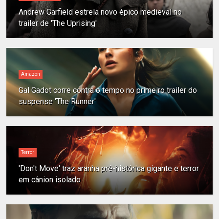
Andrew Garfield estrela novo épico medieval no
trailer de 'The Uprising'
Amazon
Gal Gadot corre contra o tempo no primeiro trailer do
suspense 'The Runner'
Terror
'Don't Move' traz aranha pré-histórica gigante e terror
em cânion isolado