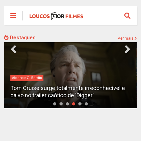
Destaques
Ver mais
Alejandro G. Iñárritu
Tom Cruise surge totalmente irreconhecível e
calvo no trailer caótico de 'Digger'