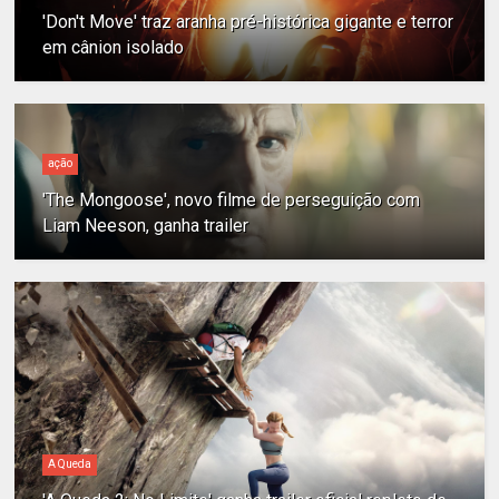
'Don't Move' traz aranha pré-histórica gigante e terror
em cânion isolado
ação
'The Mongoose', novo filme de perseguição com
Liam Neeson, ganha trailer
A Queda