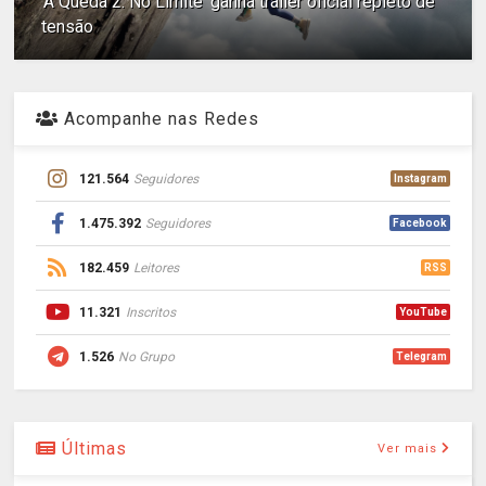
'A Queda 2: No Limite' ganha trailer oficial repleto de
tensão
Acompanhe nas Redes
121.564
Seguidores
Instagram
1.475.392
Seguidores
Facebook
182.459
Leitores
RSS
11.321
Inscritos
YouTube
1.526
No Grupo
Telegram
Últimas
Ver mais