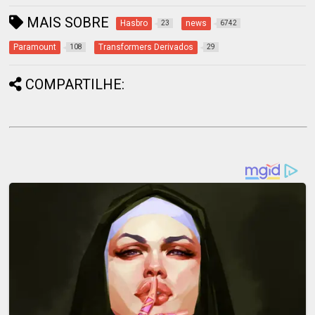
MAIS SOBRE
Hasbro
news
23
6742
Paramount
Transformers Derivados
108
29
COMPARTILHE: