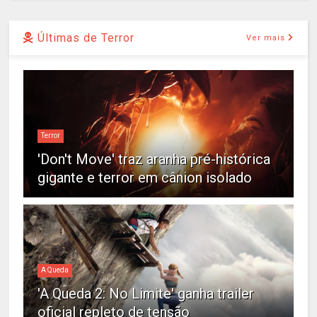
Últimas de Terror
Ver mais
Terror
'Don't Move' traz aranha pré-histórica
gigante e terror em cânion isolado
A Queda
'A Queda 2: No Limite' ganha trailer
oficial repleto de tensão