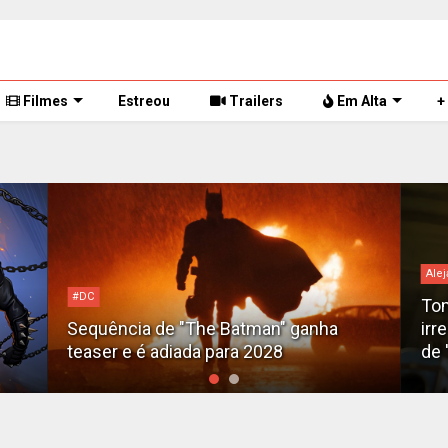
Filmes
Estreou
Trailers
Em Alta
+
Alejandro G. Iñárritu
Tom Cruise surge totalmente
n" ganha
irreconhecível e calvo no trailer caóti
28
de 'Digger'