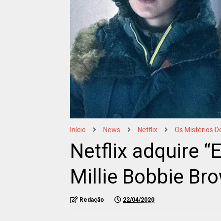
Início
News
Netflix
Os Mistérios D
Netflix adquire 
Millie Bobbie Bro
Redação
22/04/2020