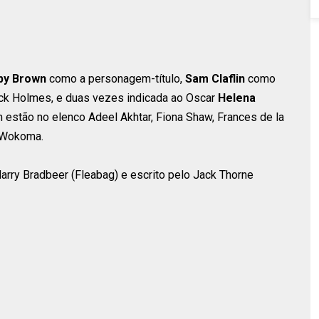
bby Brown
como a personagem-título,
Sam Claflin
como
k Holmes, e duas vezes indicada ao Oscar
Helena
stão no elenco Adeel Akhtar, Fiona Shaw, Frances de la
n Wokoma.
arry Bradbeer (Fleabag) e escrito pelo Jack Thorne