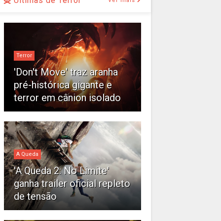
Últimas de Terror
Ver mais
Terror
'Don't Move' traz aranha
pré-histórica gigante e
terror em cânion isolado
A Queda
'A Queda 2: No Limite'
ganha trailer oficial repleto
de tensão