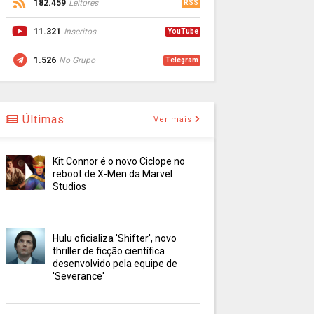
182.459
Leitores
RSS
11.321
Inscritos
YouTube
1.526
No Grupo
Telegram
Últimas
Ver mais
Kit Connor é o novo Ciclope no
reboot de X-Men da Marvel
Studios
Hulu oficializa 'Shifter', novo
thriller de ficção científica
desenvolvido pela equipe de
'Severance'