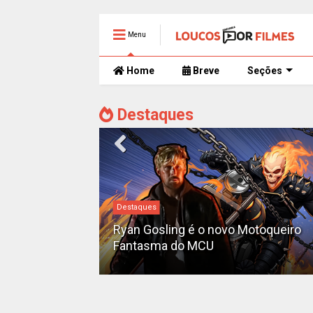
Menu
Home
Breve
Seções
Destaques
#DC
 é o novo Motoqueiro
Sequência de "The Batma
 MCU
teaser e é adiada para 20