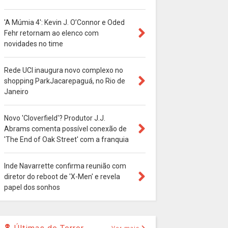
'A Múmia 4': Kevin J. O’Connor e Oded
Fehr retornam ao elenco com
novidades no time
Rede UCI inaugura novo complexo no
shopping ParkJacarepaguá, no Rio de
Janeiro
Novo 'Cloverfield'? Produtor J.J.
Abrams comenta possível conexão de
'The End of Oak Street' com a franquia
Inde Navarrette confirma reunião com
diretor do reboot de 'X-Men' e revela
papel dos sonhos