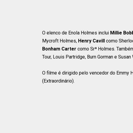
O elenco de Enola Holmes inclui
Millie Bo
Mycroft Holmes,
Henry Cavill
como Sherloc
Bonham Carter
como Srª Holmes. Também e
Tour, Louis Partridge, Burn Gorman e Susa
O filme é dirigido pelo vencedor do Emmy H
(Extraordinário).