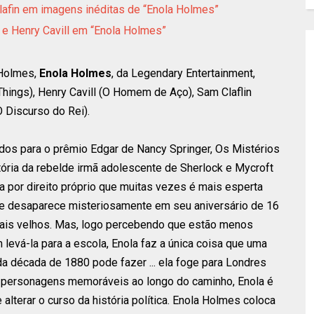
Clafin em imagens inéditas de “Enola Holmes”
n e Henry Cavill em “Enola Holmes”
 Holmes,
Enola Holmes
, da Legendary Entertainment,
Things), Henry Cavill (O Homem de Aço), Sam Claflin
 Discurso do Rei).
dos para o prêmio Edgar de Nancy Springer, Os Mistérios
ória da rebelde irmã adolescente de Sherlock e Mycroft
a por direito próprio que muitas vezes é mais esperta
ãe desaparece misteriosamente em seu aniversário de 16
mais velhos. Mas, logo percebendo que estão menos
 levá-la para a escola, Enola faz a única coisa que uma
a década de 1880 pode fazer ... ela foge para Londres
 personagens memoráveis ​​ao longo do caminho, Enola é
lterar o curso da história política. Enola Holmes coloca