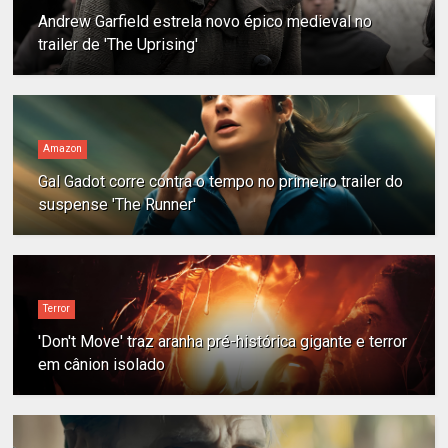
Andrew Garfield estrela novo épico medieval no
trailer de 'The Uprising'
Amazon
Gal Gadot corre contra o tempo no primeiro trailer do
suspense 'The Runner'
Terror
'Don't Move' traz aranha pré-histórica gigante e terror
em cânion isolado