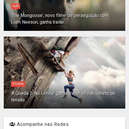
ação
'The Mongoose', novo filme de perseguição com
Liam Neeson, ganha trailer
A Queda
'A Queda 2: No Limite' ganha trailer oficial repleto de
tensão
Acompanhe nas Redes