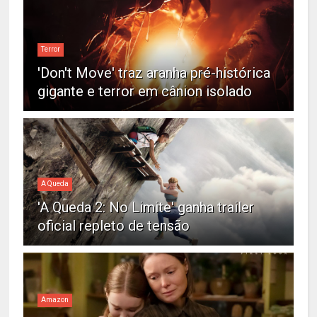
Terror
'Don't Move' traz aranha pré-histórica
gigante e terror em cânion isolado
A Queda
'A Queda 2: No Limite' ganha trailer
oficial repleto de tensão
Amazon