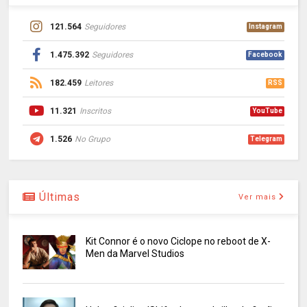
121.564
Seguidores
Instagram
1.475.392
Seguidores
Facebook
182.459
Leitores
RSS
11.321
Inscritos
YouTube
1.526
No Grupo
Telegram
Últimas
Ver mais
Kit Connor é o novo Ciclope no reboot de X-
Men da Marvel Studios