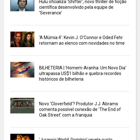
Hulu oficializa 'Shifter', novo thriller de ficção
científica desenvolvido pela equipe de
'Severance'
'A Múmia 4': Kevin J. O’Connor e Oded Fehr
retornam ao elenco com novidades no time
BILHETERIA | 'Homem-Aranha: Um Novo Dia'
ultrapassa US$1 bilhão e quebra recordes
históricos de bilheteria
Novo 'Cloverfield'? Produtor J.J. Abrams
comenta possível conexão de 'The End of
Oak Street' com a franquia
'Jurassic World: Domínio' revela custo