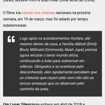
Dunes, Andrew Form e Brad Fuller (Uma Noite de Crime).
O filme iria
estrear nos cinemas
nacionais na próxima
semana, em 19 de março, mas foi adiado por tempo
indeterminado.
Logo após os acontecimentos mortais, até
mesmo dentro de casa, a família Abbott (Emily
Blunt, Millicent Simmonds, Noah Jupe) precisa
agora encarar o terror mundo afora,
continuando a lutar para sobreviver em
silêncio. Obrigados a se aventurar pelo
desconhecido, eles rapidamente percebem que
as criaturas que caçam pelo som não são as
únicas ameaças que os observam pelo
caminho de areia.
Um Lugar Silencioso
estreou em abril de 2018 e