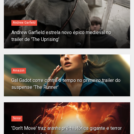
Andrew Garfield
Andrew Garfield estrela novo épico medieval no
trailer de 'The Uprising'
Amazon
Gal Gadot corre contra o tempo no primeiro trailer do
suspense 'The Runner'
Terror
'Don't Move' traz aranha pré-histórica gigante e terror