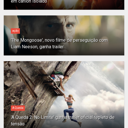
em cânion isolado
ação
'The Mongoose', novo filme de perseguição com
Liam Neeson, ganha trailer
A Queda
'A Queda 2: No Limite' ganha trailer oficial repleto de
tensão