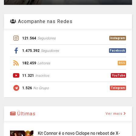
Acompanhe nas Redes
121.564
Seguidores
Instagram
1.475.392
Seguidores
Facebook
182.459
Leitores
RSS
11.321
Inscritos
YouTube
1.526
No Grupo
Telegram
Últimas
Ver mais
Kit Connor é o novo Ciclope no reboot de X-