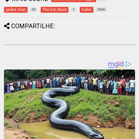
jackie chan
The Iron Mask
trailer
30
1
3466
COMPARTILHE: