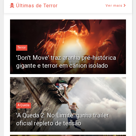
Últimas de Terror
Ver mais
Terror
'Don't Move' traz aranha pré-histórica
gigante e terror em cânion isolado
A Queda
'A Queda 2: No Limite' ganha trailer
oficial repleto de tensão