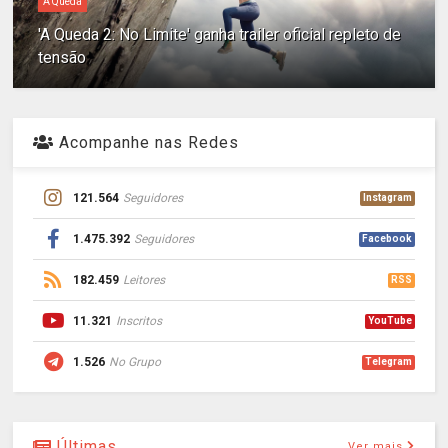
A Queda
'A Queda 2: No Limite' ganha trailer oficial repleto de
tensão
Acompanhe nas Redes
121.564
Seguidores
Instagram
1.475.392
Seguidores
Facebook
182.459
Leitores
RSS
11.321
Inscritos
YouTube
1.526
No Grupo
Telegram
Últimas
Ver mais