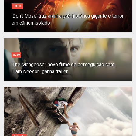
Terror
'Don't Move' traz aranha pré-histórica gigante e terror
em cânion isolado
ação
'The Mongoose', novo filme de perseguição com
Liam Neeson, ganha trailer