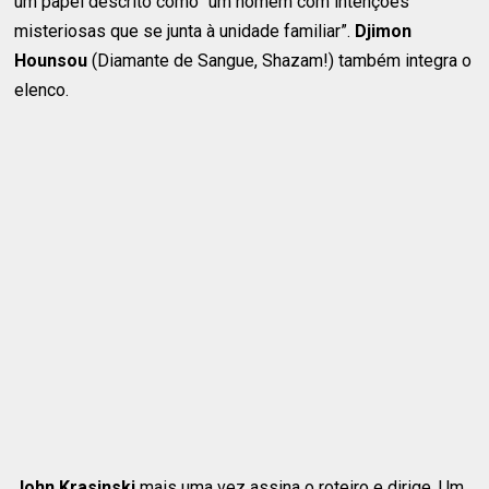
um papel descrito como “um homem com intenções
misteriosas que se junta à unidade familiar”.
Djimon
Hounsou
(Diamante de Sangue, Shazam!) também integra o
elenco.
John Krasinski
mais uma vez assina o roteiro e dirige. Um