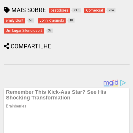
MAIS SOBRE
bastidores
Comercial
246
234
emily blunt
John Krasinski
58
18
Um Lugar Silencioso 2
37
COMPARTILHE: