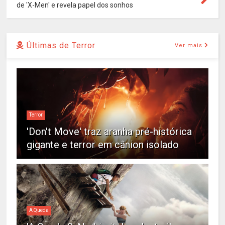
de 'X-Men' e revela papel dos sonhos
Últimas de Terror
Ver mais
Terror
'Don't Move' traz aranha pré-histórica
gigante e terror em cânion isolado
A Queda