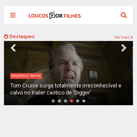
Destaques
Ver mais
Alejandro G. Iñárritu
Tom Cruise surge totalmente irreconhecível e
calvo no trailer caótico de 'Digger'