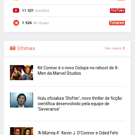
11.321
Inscritos
YouTube
1.526
No Grupo
Telegram
Últimas
Ver mais
Kit Connor é o novo Ciclope no reboot de X-
Men da Marvel Studios
Hulu oficializa 'Shifter', novo thriller de ficção
científica desenvolvido pela equipe de
'Severance'
'A Múmia 4': Kevin J. O’Connor e Oded Fehr