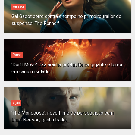
Amazon
Gal Gadot corre contra o tempo no primeiro trailer do
suspense 'The Runner'
Terror
'Don't Move' traz aranha pré-histórica gigante e terror
em cânion isolado
ação
'The Mongoose', novo filme de perseguição com
Liam Neeson, ganha trailer