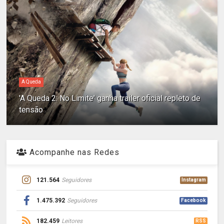
A Queda
'A Queda 2: No Limite' ganha trailer oficial repleto de
tensão
Acompanhe nas Redes
121.564
Seguidores
Instagram
1.475.392
Seguidores
Facebook
182.459
Leitores
RSS