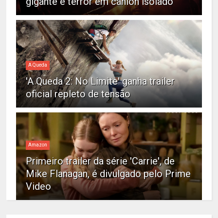
gigante e terror em cânion isolado
A Queda
'A Queda 2: No Limite' ganha trailer
oficial repleto de tensão
Amazon
Primeiro trailer da série 'Carrie', de
Mike Flanagan, é divulgado pelo Prime
Video