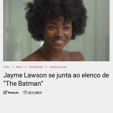
Início
News
The Batman
Jayme Lawson
Jayme Lawson se junta ao elenco de
“The Batman”
Redação
12/11/2019