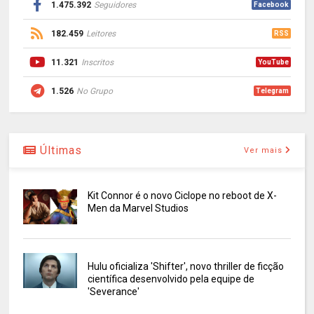
1.475.392
Seguidores
Facebook
182.459
Leitores
RSS
11.321
Inscritos
YouTube
1.526
No Grupo
Telegram
Últimas
Ver mais
Kit Connor é o novo Ciclope no reboot de X-
Men da Marvel Studios
Hulu oficializa 'Shifter', novo thriller de ficção
científica desenvolvido pela equipe de
'Severance'