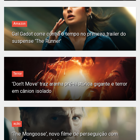
Amazon
Gal Gadot corre contra o tempo no primeiro trailer do
suspense 'The Runner'
Terror
'Don't Move' traz aranha pré-histórica gigante e terror
em cânion isolado
ação
'The Mongoose', novo filme de perseguição com