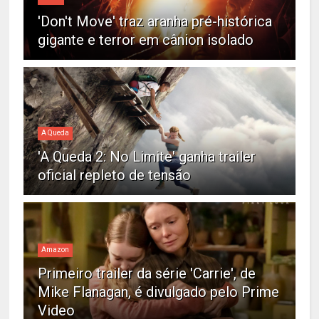
'Don't Move' traz aranha pré-histórica
gigante e terror em cânion isolado
A Queda
'A Queda 2: No Limite' ganha trailer
oficial repleto de tensão
Amazon
Primeiro trailer da série 'Carrie', de
Mike Flanagan, é divulgado pelo Prime
Video