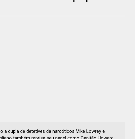
 a dupla de detetives da narcóticos Mike Lowrey e
toliano também reprisa seu papel como Capitão Howard.