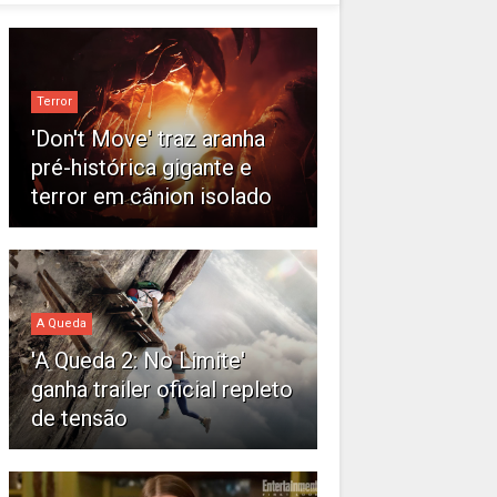
Terror
'Don't Move' traz aranha
pré-histórica gigante e
terror em cânion isolado
A Queda
'A Queda 2: No Limite'
ganha trailer oficial repleto
de tensão