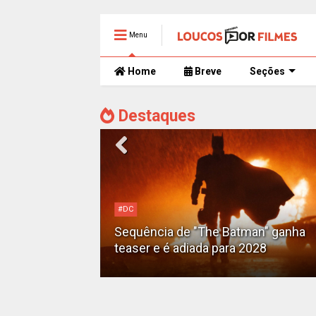
Menu
Home
Breve
Seções
Destaques
#DC
Motoqueiro
Sequência de "The Batman" ganha
teaser e é adiada para 2028