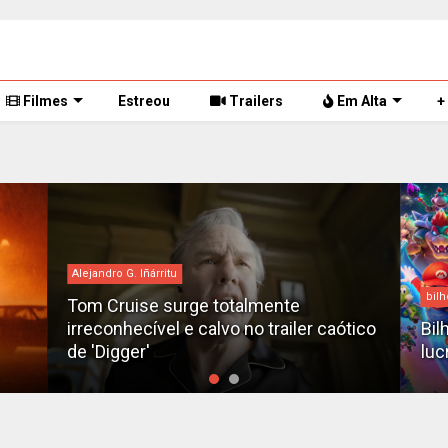
Filmes
Estreou
Trailers
Em Alta
+
Alejandro G. Iñárritu
bilh
Tom Cruise surge totalmente
irreconhecível e calvo no trailer caótico
Bil
de 'Digger'
luc