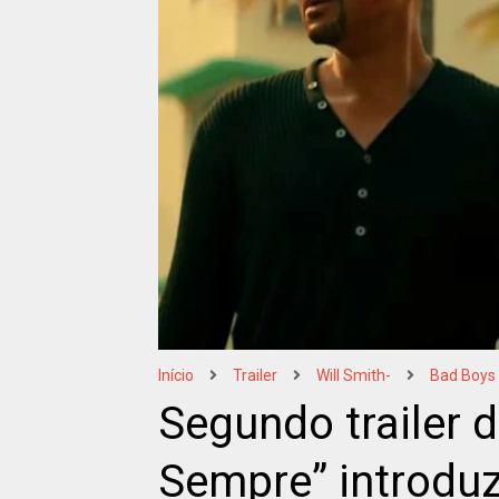
Início
Trailer
Will Smith-
Bad Boys
Segundo trailer 
Sempre” introdu