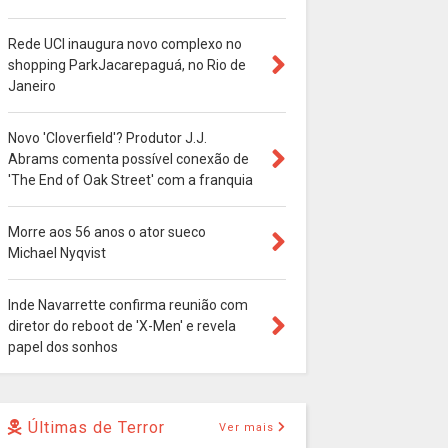
Rede UCI inaugura novo complexo no
shopping ParkJacarepaguá, no Rio de
Janeiro
Novo 'Cloverfield'? Produtor J.J.
Abrams comenta possível conexão de
'The End of Oak Street' com a franquia
Morre aos 56 anos o ator sueco
Michael Nyqvist
Inde Navarrette confirma reunião com
diretor do reboot de 'X-Men' e revela
papel dos sonhos
Últimas de Terror
Ver mais