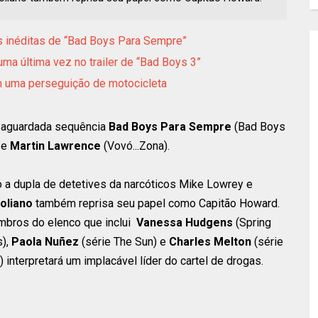
s inéditas de “Bad Boys Para Sempre”
ma última vez no trailer de “Bad Boys 3”
 uma perseguição de motocicleta
a aguardada sequência
Bad Boys Para Sempre
(Bad Boys
 e
Martin Lawrence
(Vovó...Zona).
a dupla de detetives da narcóticos Mike Lowrey e
oliano
também reprisa seu papel como Capitão Howard.
bros do elenco que inclui
Vanessa Hudgens
(Spring
s),
Paola Nuñez
(série The Sun) e
Charles Melton
(série
 interpretará um implacável líder do cartel de drogas.