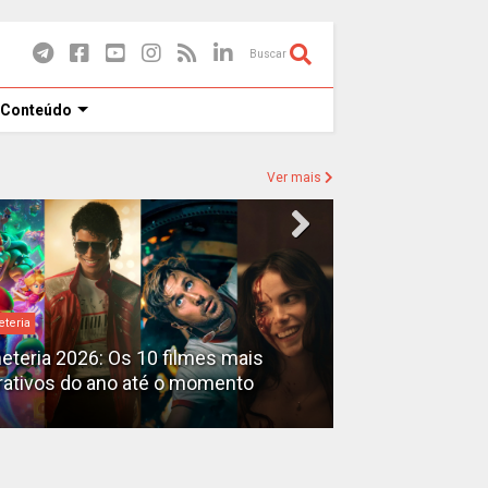
Buscar
 Conteúdo
Ver mais
eteria
Destaques
heteria 2026: Os 10 filmes mais
X-Men no MCU: 
rativos do ano até o momento
filmes além do