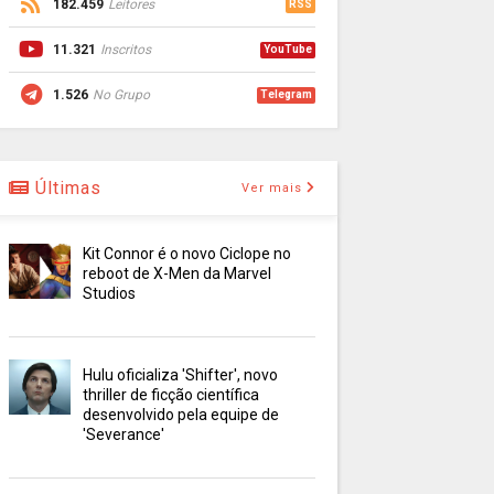
182.459
Leitores
RSS
11.321
Inscritos
YouTube
1.526
No Grupo
Telegram
Últimas
Ver mais
Kit Connor é o novo Ciclope no
reboot de X-Men da Marvel
Studios
Hulu oficializa 'Shifter', novo
thriller de ficção científica
desenvolvido pela equipe de
'Severance'