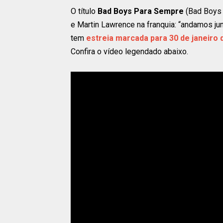
O título
Bad Boys Para Sempre
(Bad Boys 
e Martin Lawrence na franquia: “andamos jun
tem
estreia marcada para 30 de janeiro 
Confira o vídeo legendado abaixo.