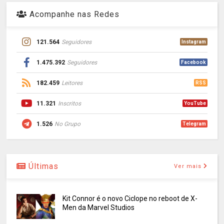
Acompanhe nas Redes
121.564
Seguidores
Instagram
1.475.392
Seguidores
Facebook
182.459
Leitores
RSS
11.321
Inscritos
YouTube
1.526
No Grupo
Telegram
Últimas
Ver mais
Kit Connor é o novo Ciclope no reboot de X-
Men da Marvel Studios