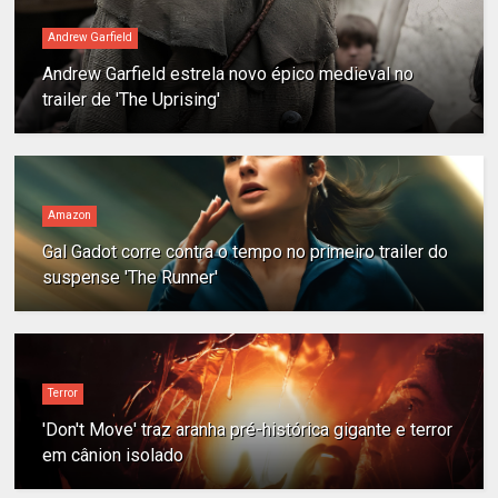
Andrew Garfield
Andrew Garfield estrela novo épico medieval no
trailer de 'The Uprising'
Amazon
Gal Gadot corre contra o tempo no primeiro trailer do
suspense 'The Runner'
Terror
'Don't Move' traz aranha pré-histórica gigante e terror
em cânion isolado