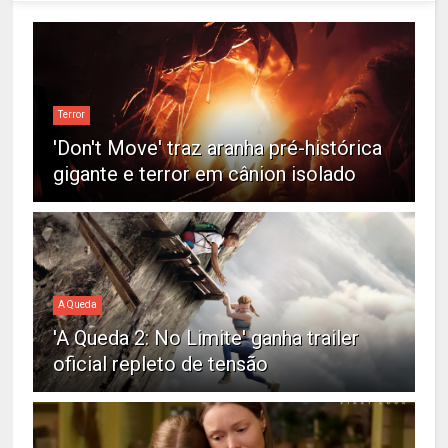
Terror
'Don't Move' traz aranha pré-histórica
gigante e terror em cânion isolado
A Queda
'A Queda 2: No Limite' ganha trailer
oficial repleto de tensão