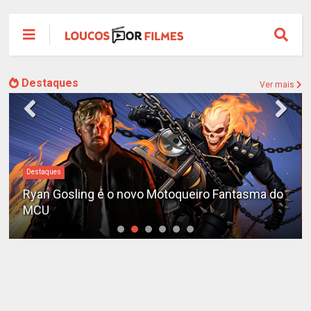
Destaques
Ver mais
Destaques
Ryan Gosling é o novo Motoqueiro Fantasma do
MCU