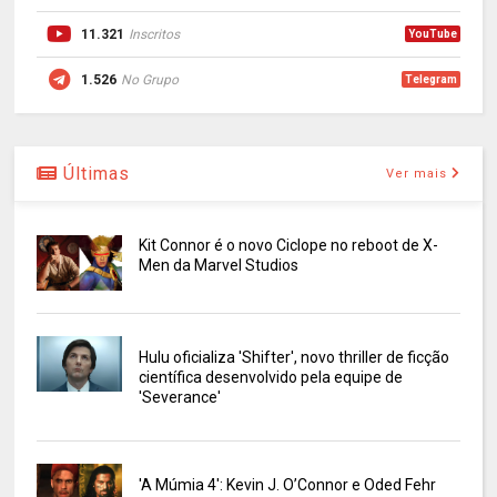
11.321
Inscritos
YouTube
1.526
No Grupo
Telegram
Últimas
Ver mais
Kit Connor é o novo Ciclope no reboot de X-
Men da Marvel Studios
Hulu oficializa 'Shifter', novo thriller de ficção
científica desenvolvido pela equipe de
'Severance'
'A Múmia 4': Kevin J. O’Connor e Oded Fehr