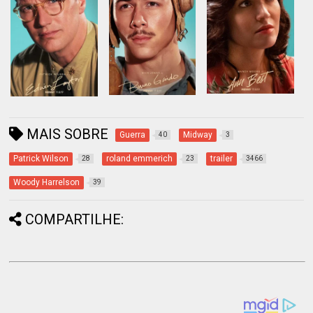
MAIS SOBRE
Guerra
Midway
40
3
Patrick Wilson
roland emmerich
trailer
28
23
3466
Woody Harrelson
39
COMPARTILHE: