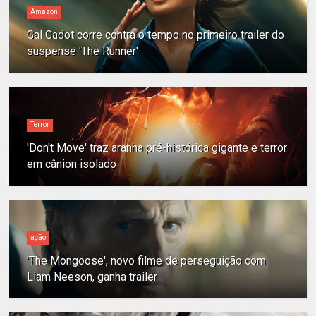
Amazon
Gal Gadot corre contra o tempo no primeiro trailer do
suspense 'The Runner'
Terror
'Don't Move' traz aranha pré-histórica gigante e terror
em cânion isolado
ação
'The Mongoose', novo filme de perseguição com
Liam Neeson, ganha trailer