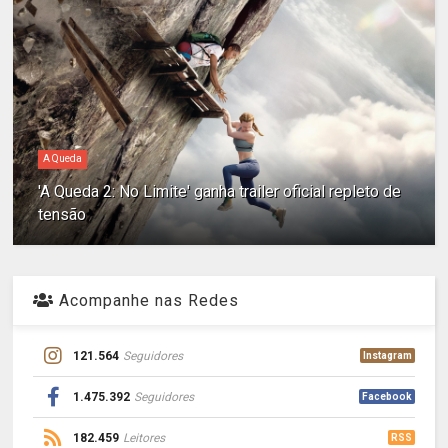
A Queda
'A Queda 2: No Limite' ganha trailer oficial repleto de
tensão
Acompanhe nas Redes
121.564
Seguidores
Instagram
1.475.392
Seguidores
Facebook
182.459
Leitores
RSS