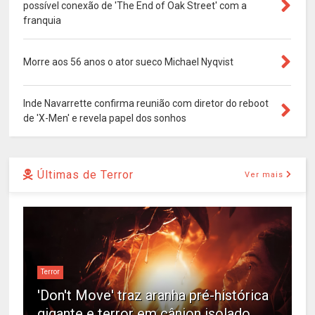
possível conexão de 'The End of Oak Street' com a
franquia
Morre aos 56 anos o ator sueco Michael Nyqvist
Inde Navarrette confirma reunião com diretor do reboot
de 'X-Men' e revela papel dos sonhos
Últimas de Terror
Ver mais
Terror
'Don't Move' traz aranha pré-histórica
gigante e terror em cânion isolado