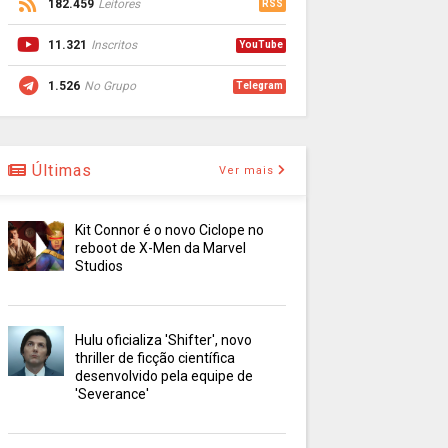
182.459
Leitores
RSS
11.321
Inscritos
YouTube
1.526
No Grupo
Telegram
Últimas
Ver mais
Kit Connor é o novo Ciclope no
reboot de X-Men da Marvel
Studios
Hulu oficializa 'Shifter', novo
thriller de ficção científica
desenvolvido pela equipe de
'Severance'