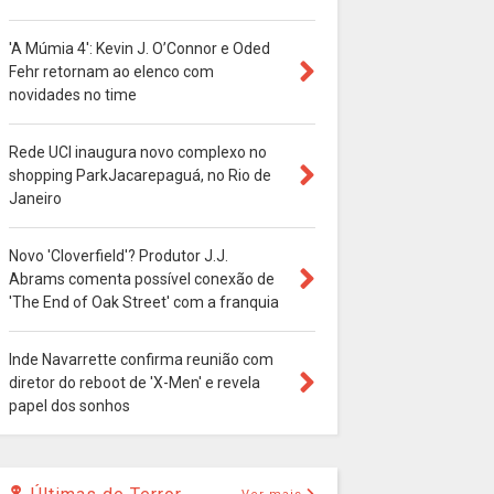
'A Múmia 4': Kevin J. O’Connor e Oded
Fehr retornam ao elenco com
novidades no time
Rede UCI inaugura novo complexo no
shopping ParkJacarepaguá, no Rio de
Janeiro
Novo 'Cloverfield'? Produtor J.J.
Abrams comenta possível conexão de
'The End of Oak Street' com a franquia
Inde Navarrette confirma reunião com
diretor do reboot de 'X-Men' e revela
papel dos sonhos