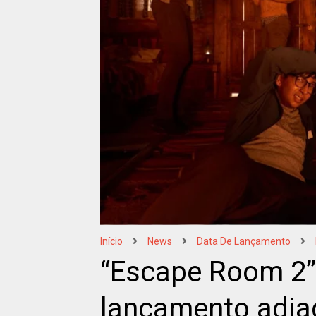
Início
News
Data De Lançamento
“Escape Room 2”
lançamento adia