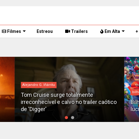
Filmes
Estreou
Trailers
Em Alta
+
Alejandro G. Iñárritu
bilh
Tom Cruise surge totalmente
irreconhecível e calvo no trailer caótico
Bil
de 'Digger'
luc