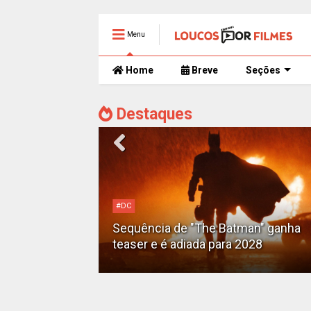
Menu
Home
Breve
Seções
Destaques
#DC
Motoqueiro
Sequência de "The Batman" ganha
teaser e é adiada para 2028