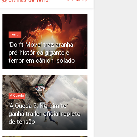
Últimas de Terror
Ver mais
Terror
'Don't Move' traz aranha
pré-histórica gigante e
terror em cânion isolado
A Queda
'A Queda 2: No Limite'
ganha trailer oficial repleto
de tensão