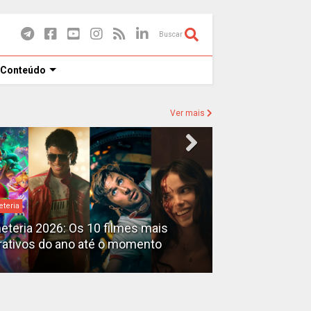
Buscar
 Conteúdo
Ver mais
eteria
Destaques
heteria 2026: Os 10 filmes mais
X-Men no MCU: 
rativos do ano até o momento
filmes além do