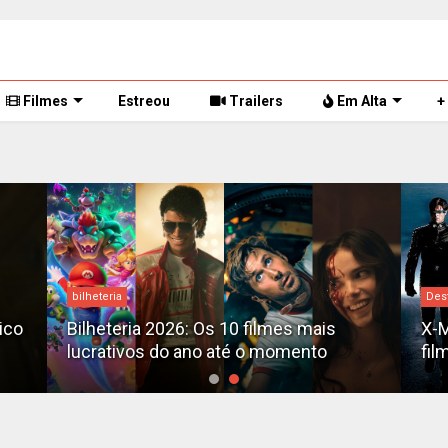
Filmes
Estreou
Trailers
Em Alta
+
bilheteria
Des
tico
Bilheteria 2026: Os 10 filmes mais
X-M
lucrativos do ano até o momento
fil