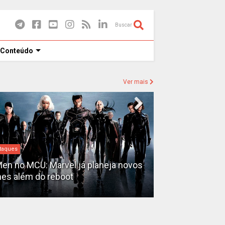
Buscar
 Conteúdo
Ver mais
Destaques
taques
David Jonsson
en no MCU: Marvel já planeja novos
novo Pantera N
mes além do reboot
3'