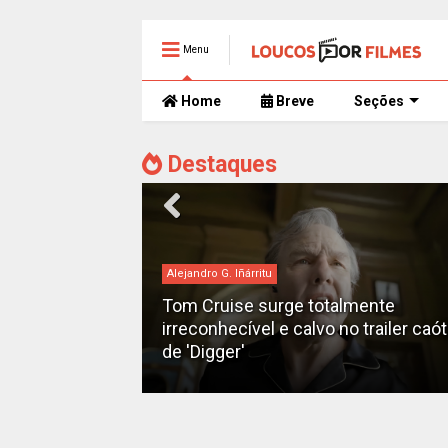
Menu
Home
Breve
Seções
Destaques
Alejandro G. Iñárritu
Tom Cruise surge totalmente
man" ganha
irreconhecível e calvo no trailer caó
2028
de 'Digger'