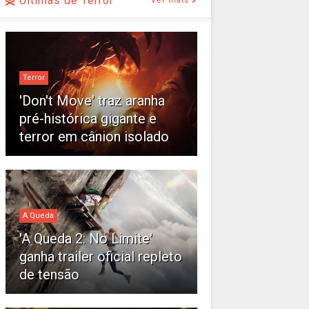
Últimas de Terror
Ver mais
Terror
'Don't Move' traz aranha
pré-histórica gigante e
terror em cânion isolado
A Queda
'A Queda 2: No Limite'
ganha trailer oficial repleto
de tensão