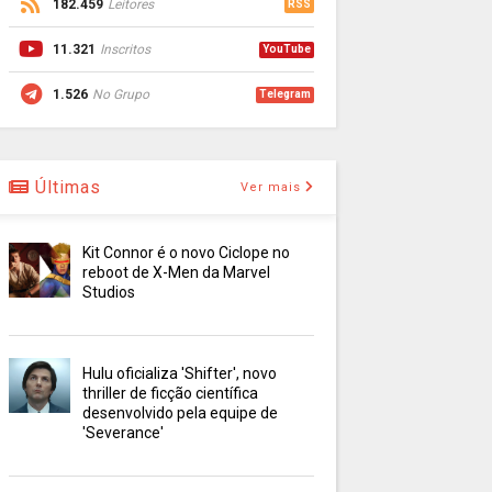
182.459
Leitores
RSS
11.321
Inscritos
YouTube
1.526
No Grupo
Telegram
Últimas
Ver mais
Kit Connor é o novo Ciclope no
reboot de X-Men da Marvel
Studios
Hulu oficializa 'Shifter', novo
thriller de ficção científica
desenvolvido pela equipe de
'Severance'