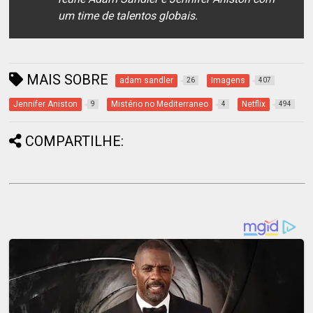
um time de talentos globais.
MAIS SOBRE
adam sandler
Imagens
26
407
Jennifer Aniston
Mistério no Mediterraneo
Netflix
9
4
494
COMPARTILHE: