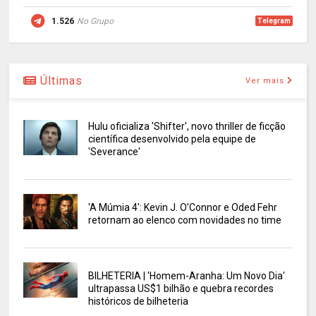
1.526
No Grupo
Telegram
Últimas
Ver mais
Hulu oficializa 'Shifter', novo thriller de ficção
científica desenvolvido pela equipe de
'Severance'
'A Múmia 4': Kevin J. O’Connor e Oded Fehr
retornam ao elenco com novidades no time
BILHETERIA | 'Homem-Aranha: Um Novo Dia'
ultrapassa US$1 bilhão e quebra recordes
históricos de bilheteria