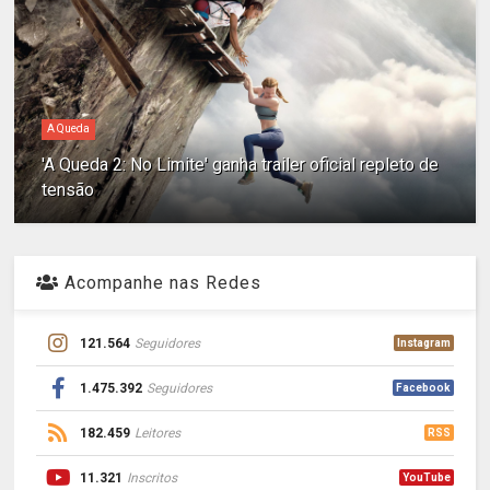
A Queda
'A Queda 2: No Limite' ganha trailer oficial repleto de
tensão
Acompanhe nas Redes
121.564
Seguidores
Instagram
1.475.392
Seguidores
Facebook
182.459
Leitores
RSS
11.321
Inscritos
YouTube