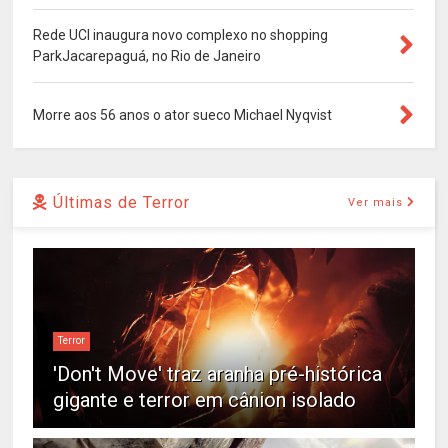
Rede UCI inaugura novo complexo no shopping
ParkJacarepaguá, no Rio de Janeiro
Morre aos 56 anos o ator sueco Michael Nyqvist
Últimas de Terror
Ver mais
Terror
'Don't Move' traz aranha pré-histórica
gigante e terror em cânion isolado