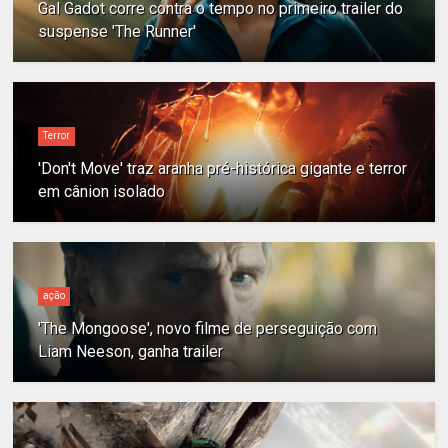
Gal Gadot corre contra o tempo no primeiro trailer do
suspense 'The Runner'
Terror
'Don't Move' traz aranha pré-histórica gigante e terror
em cânion isolado
ação
'The Mongoose', novo filme de perseguição com
Liam Neeson, ganha trailer