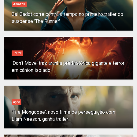
Amazon
Gal Gadot corre contra o tempo no primeiro trailer do
suspense 'The Runner'
Terror
'Don't Move' traz aranha pré-histórica gigante e terror
em cânion isolado
ação
'The Mongoose', novo filme de perseguição com
Liam Neeson, ganha trailer