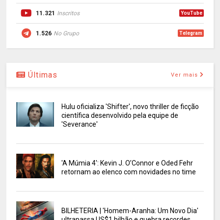
11.321
Inscritos
YouTube
1.526
No Grupo
Telegram
Últimas
Ver mais
Hulu oficializa 'Shifter', novo thriller de ficção
científica desenvolvido pela equipe de
'Severance'
'A Múmia 4': Kevin J. O’Connor e Oded Fehr
retornam ao elenco com novidades no time
BILHETERIA | 'Homem-Aranha: Um Novo Dia'
ultrapassa US$1 bilhão e quebra recordes