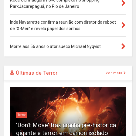
Rede UCI inaugura novo complexo no shopping
ParkJacarepaguá, no Rio de Janeiro
Inde Navarrette confirma reunião com diretor do reboot
de 'X-Men' e revela papel dos sonhos
Morre aos 56 anos o ator sueco Michael Nyqvist
Últimas de Terror
Ver mais
Terror
'Don't Move' traz aranha pré-histórica
gigante e terror em cânion isolado