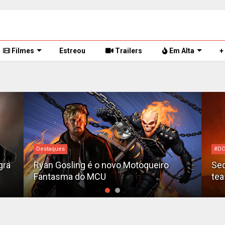
Filmes
Estreou
Trailers
Em Alta
+
Alej
#DC
Tom
Sequência de "The Batman" ganha
irr
teaser e é adiada para 2028
de 