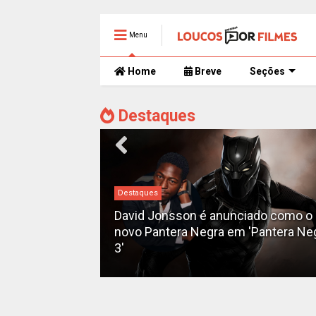
Menu
Home
Breve
Seções
Destaques
Destaques
iado como o
'Pantera Negra
Ryan Gosling é o novo Motoqueiro
Fantasma do MCU