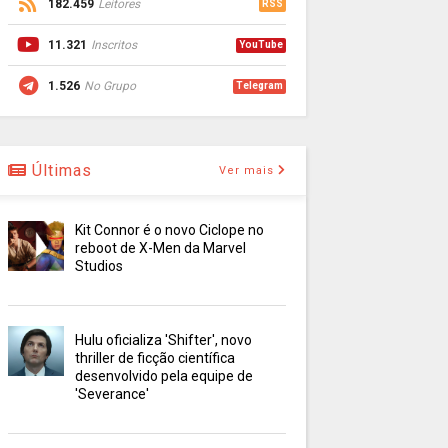
182.459
Leitores
RSS
11.321
Inscritos
YouTube
1.526
No Grupo
Telegram
Últimas
Ver mais
Kit Connor é o novo Ciclope no
reboot de X-Men da Marvel
Studios
Hulu oficializa 'Shifter', novo
thriller de ficção científica
desenvolvido pela equipe de
'Severance'