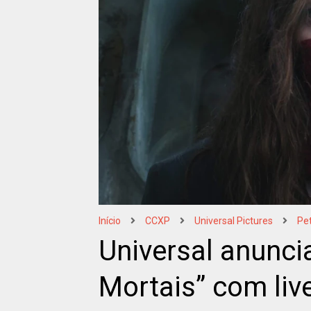
Início
CCXP
Universal Pictures
Pe
Universal anunci
Mortais” com liv