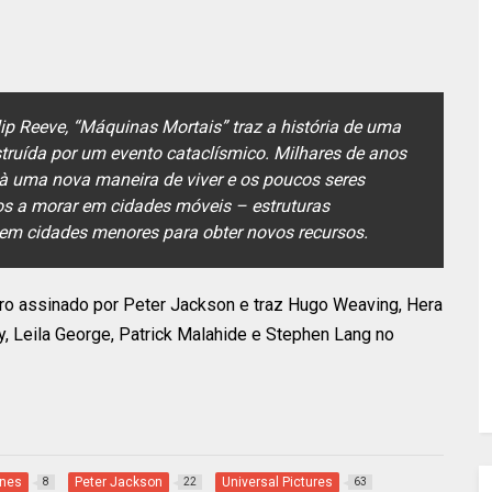
lip Reeve, “Máquinas Mortais” traz a história de uma
struída por um evento cataclísmico. Milhares de anos
à uma nova maneira de viver e os poucos seres
s a morar em cidades móveis – estruturas
oem cidades menores para obter novos recursos.
iro assinado por Peter Jackson e traz Hugo Weaving, Hera
y, Leila George, Patrick Malahide e Stephen Lang no
ines
Peter Jackson
Universal Pictures
8
22
63