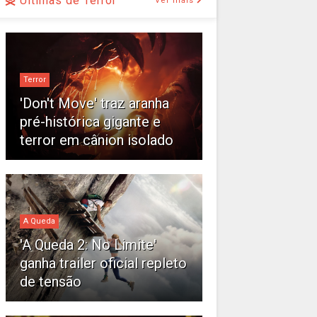
Últimas de Terror
Ver mais
Terror
'Don't Move' traz aranha
pré-histórica gigante e
terror em cânion isolado
A Queda
'A Queda 2: No Limite'
ganha trailer oficial repleto
de tensão