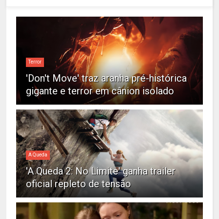
Terror
'Don't Move' traz aranha pré-histórica
gigante e terror em cânion isolado
A Queda
'A Queda 2: No Limite' ganha trailer
oficial repleto de tensão