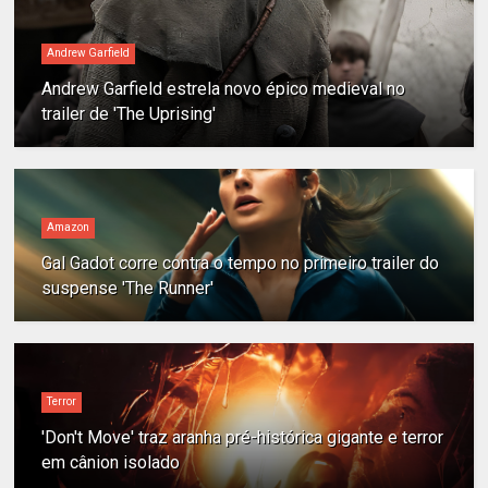
Andrew Garfield
Andrew Garfield estrela novo épico medieval no
trailer de 'The Uprising'
Amazon
Gal Gadot corre contra o tempo no primeiro trailer do
suspense 'The Runner'
Terror
'Don't Move' traz aranha pré-histórica gigante e terror
em cânion isolado