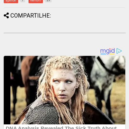
spinoff
venom
7
29
COMPARTILHE: