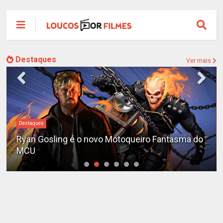
Destaques
Ver mais
Destaques
Ryan Gosling é o novo Motoqueiro Fantasma do
MCU