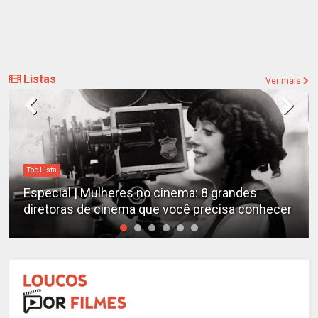
Listas
Ver mais
Destaques
Estudo determina os filmes de cães mais
er
emocionantes de todos os tempos