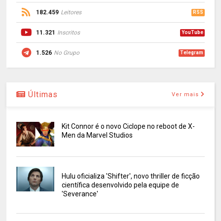
182.459
Leitores
RSS
11.321
Inscritos
YouTube
1.526
No Grupo
Telegram
Últimas
Ver mais
Kit Connor é o novo Ciclope no reboot de X-
Men da Marvel Studios
Hulu oficializa 'Shifter', novo thriller de ficção
científica desenvolvido pela equipe de
'Severance'