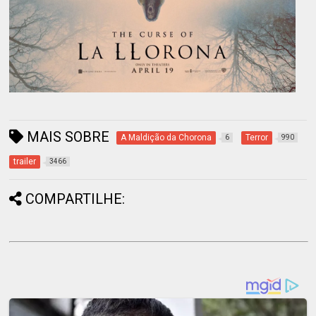
MAIS SOBRE
A Maldição da Chorona
Terror
6
990
trailer
3466
COMPARTILHE: