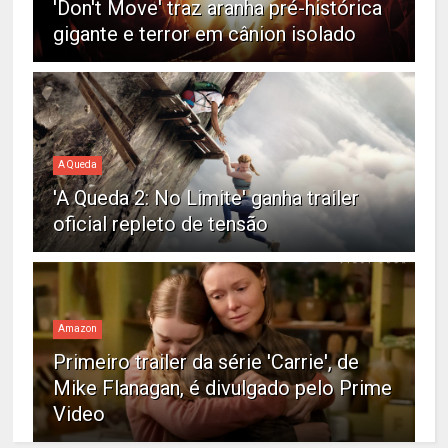
'Don't Move' traz aranha pré-histórica
gigante e terror em cânion isolado
A Queda
'A Queda 2: No Limite' ganha trailer
oficial repleto de tensão
Amazon
Primeiro trailer da série 'Carrie', de
Mike Flanagan, é divulgado pelo Prime
Video