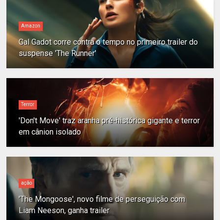
Amazon
Gal Gadot corre contra o tempo no primeiro trailer do
suspense 'The Runner'
Terror
'Don't Move' traz aranha pré-histórica gigante e terror
em cânion isolado
ação
'The Mongoose', novo filme de perseguição com
Liam Neeson, ganha trailer