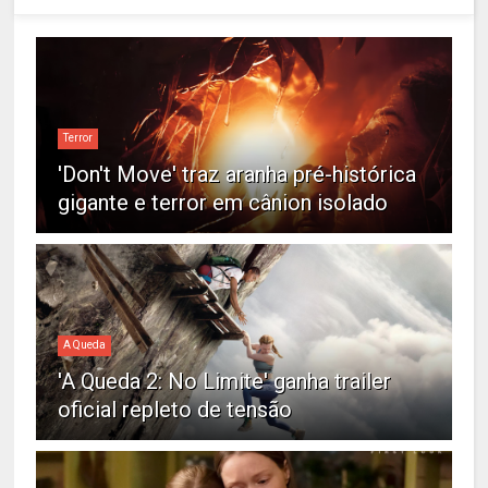
Terror
'Don't Move' traz aranha pré-histórica
gigante e terror em cânion isolado
A Queda
'A Queda 2: No Limite' ganha trailer
oficial repleto de tensão