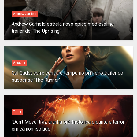
Andrew Garfield
Andrew Garfield estrela novo épico medieval no
trailer de 'The Uprising'
Amazon
Gal Gadot corre contra o tempo no primeiro trailer do
suspense 'The Runner'
Terror
'Don't Move' traz aranha pré-histórica gigante e terror
em cânion isolado