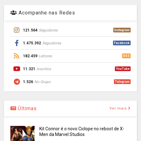
Acompanhe nas Redes
121.564
Seguidores
Instagram
1.475.392
Seguidores
Facebook
182.459
Leitores
RSS
11.321
Inscritos
YouTube
1.526
No Grupo
Telegram
Últimas
Ver mais
Kit Connor é o novo Ciclope no reboot de X-
Men da Marvel Studios