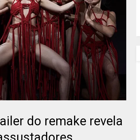
railer do remake revela
 assustadores