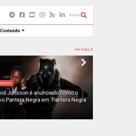
Buscar
 Conteúdo
Ver mais
taques
Destaques
id Jonsson é anunciado como o
o Pantera Negra em 'Pantera Negra
Ryan Gosling é
Fantasma do 