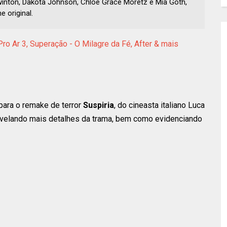
 Swinton, Dakota Johnson, Chloë Grace Moretz e Mia Goth,
 original.
ro Ar 3, Superação - O Milagre da Fé, After & mais
para o remake de terror
Suspiria
, do cineasta italiano Luca
velando mais detalhes da trama, bem como evidenciando