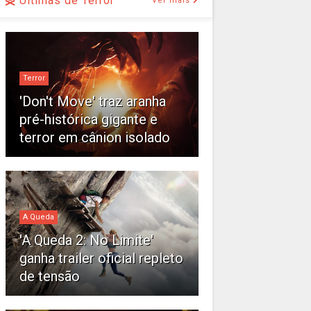
Últimas de Terror
Ver mais
Terror
'Don't Move' traz aranha
pré-histórica gigante e
terror em cânion isolado
A Queda
'A Queda 2: No Limite'
ganha trailer oficial repleto
de tensão