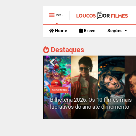
Menu
Home
Breve
Seções
Destaques
bilheteria
mente
 trailer caótico
Bilheteria 2026: Os 10 filmes mais
lucrativos do ano até o momento