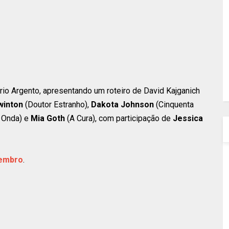
io Argento, apresentando um roteiro de David Kajganich
winton
(Doutor Estranho),
Dakota Johnson
(Cinquenta
ª Onda) e
Mia Goth
(A Cura), com participação de
Jessica
embro
.