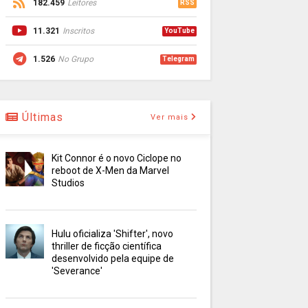
182.459
Leitores
RSS
11.321
Inscritos
YouTube
1.526
No Grupo
Telegram
Últimas
Ver mais
Kit Connor é o novo Ciclope no
reboot de X-Men da Marvel
Studios
Hulu oficializa 'Shifter', novo
thriller de ficção científica
desenvolvido pela equipe de
'Severance'