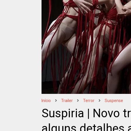
Início
Trailer
Terror
Suspense
Suspiria | Novo t
alguns detalhes