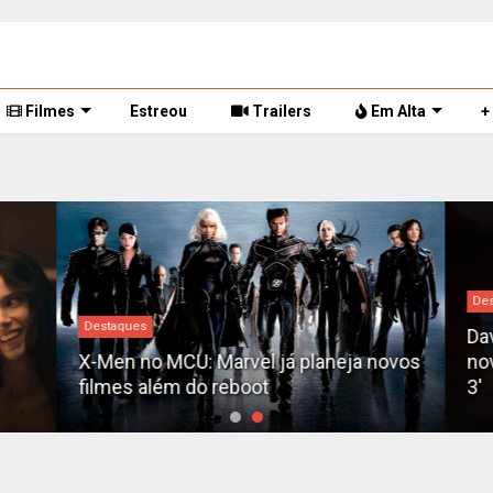
Filmes
Estreou
Trailers
Em Alta
+
Des
Destaques
Dav
X-Men no MCU: Marvel já planeja novos
nov
filmes além do reboot
3'