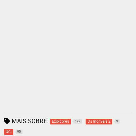
MAIS SOBRE
Exibidores
Os Incriveis 2
122
9
UCI
95