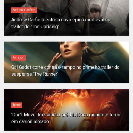
Andrew Garfield
Andrew Garfield estrela novo épico medieval no
trailer de 'The Uprising'
Amazon
Gal Gadot corre contra o tempo no primeiro trailer do
suspense 'The Runner'
Terror
'Don't Move' traz aranha pré-histórica gigante e terror
em cânion isolado