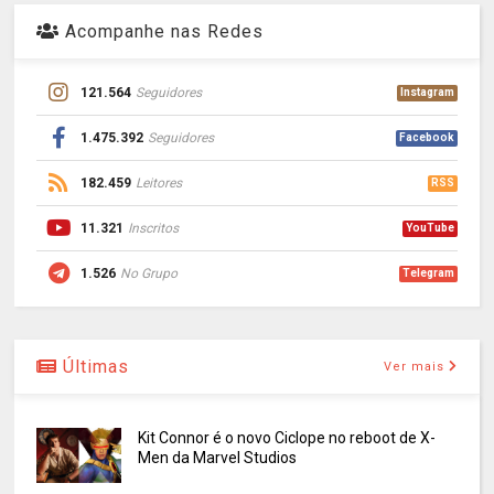
Acompanhe nas Redes
121.564
Seguidores
Instagram
1.475.392
Seguidores
Facebook
182.459
Leitores
RSS
11.321
Inscritos
YouTube
1.526
No Grupo
Telegram
Últimas
Ver mais
Kit Connor é o novo Ciclope no reboot de X-
Men da Marvel Studios