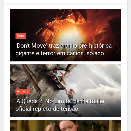
Terror
'Don't Move' traz aranha pré-histórica
gigante e terror em cânion isolado
A Queda
'A Queda 2: No Limite' ganha trailer
oficial repleto de tensão