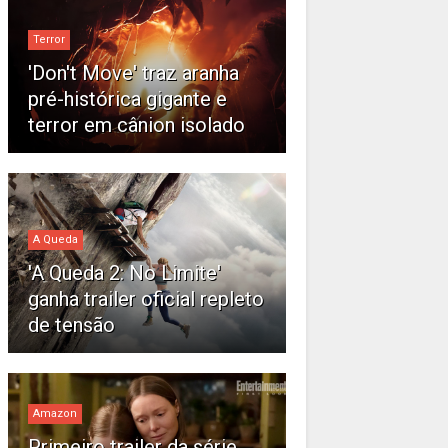
Terror
'Don't Move' traz aranha
pré-histórica gigante e
terror em cânion isolado
A Queda
'A Queda 2: No Limite'
ganha trailer oficial repleto
de tensão
Amazon
Primeiro trailer da série