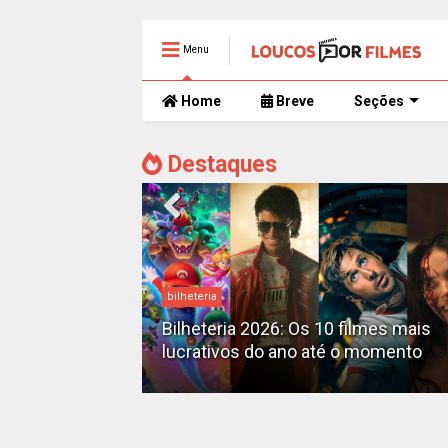
Menu
Home
Breve
Seções
Destaques
bilheteria
mente
 trailer caótico
Bilheteria 2026: Os 10 filmes mais
lucrativos do ano até o momento