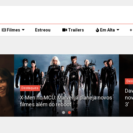
Filmes
Estreou
Trailers
Em Alta
+
Des
Destaques
Dav
X-Men no MCU: Marvel já planeja novos
nov
filmes além do reboot
3'