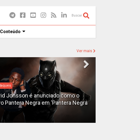
Buscar
 Conteúdo
Ver mais
taques
Destaques
id Jonsson é anunciado como o
o Pantera Negra em 'Pantera Negra
Ryan Gosling é
Fantasma do 