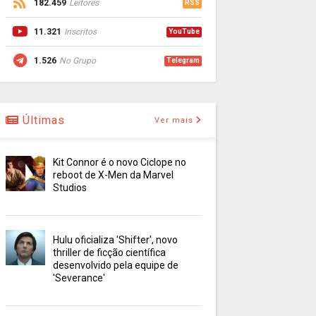
182.459
Leitores
RSS
11.321
Inscritos
YouTube
1.526
No Grupo
Telegram
Últimas
Ver mais
Kit Connor é o novo Ciclope no
reboot de X-Men da Marvel
Studios
Hulu oficializa 'Shifter', novo
thriller de ficção científica
desenvolvido pela equipe de
'Severance'