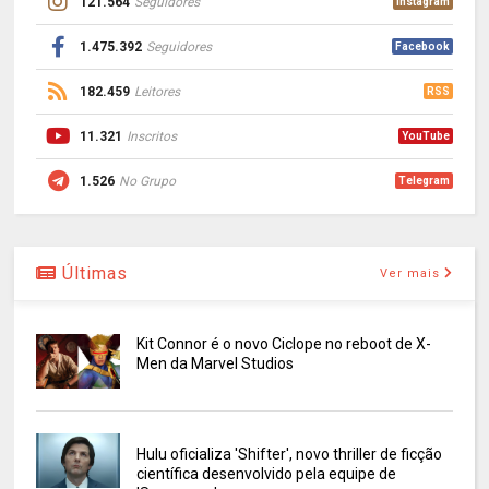
121.564
Seguidores
Instagram
1.475.392
Seguidores
Facebook
182.459
Leitores
RSS
11.321
Inscritos
YouTube
1.526
No Grupo
Telegram
Últimas
Ver mais
Kit Connor é o novo Ciclope no reboot de X-
Men da Marvel Studios
Hulu oficializa 'Shifter', novo thriller de ficção
científica desenvolvido pela equipe de