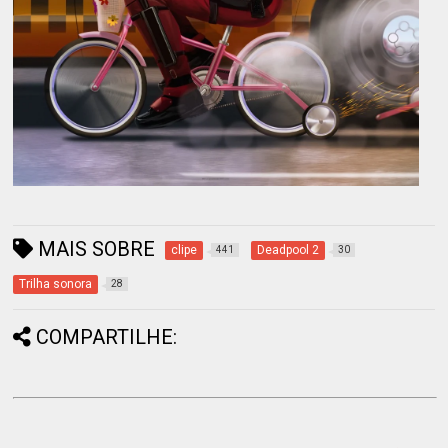
MAIS SOBRE
clipe
Deadpool 2
441
30
Trilha sonora
28
COMPARTILHE: