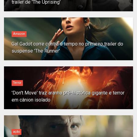
trailer de 'The Uprising'
Amazon
Gal Gadot corre contra o tempo no primeiro trailer do
suspense 'The Runner'
Terror
'Don't Move' traz aranha pré-histórica gigante e terror
em cânion isolado
ação