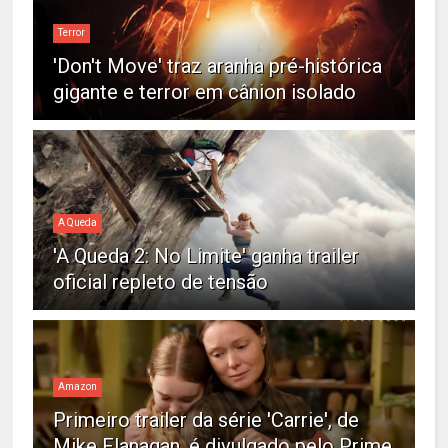
Terror
'Don't Move' traz aranha pré-histórica
gigante e terror em cânion isolado
A Queda
'A Queda 2: No Limite' ganha trailer
oficial repleto de tensão
Amazon
Primeiro trailer da série 'Carrie', de
Mike Flanagan, é divulgado pelo Prime