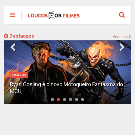
Destaques
Ver mais
#DC
Sequência de "The Batman" ganha teaser e é
adiada para 2028