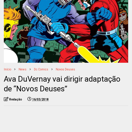
Início
News
Dc Comics
Novos Deuses
Ava DuVernay vai dirigir adaptação
de “Novos Deuses”
Redação
16/03/2018