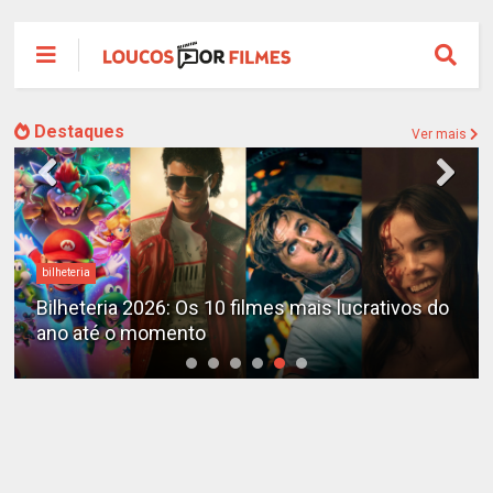
Destaques
Ver mais
Destaques
X-Men no MCU: Marvel já planeja novos filmes
além do reboot