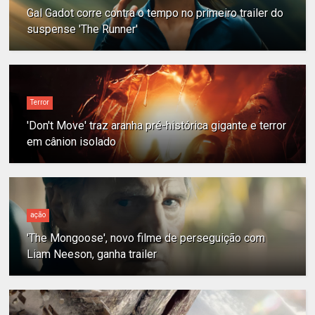
Gal Gadot corre contra o tempo no primeiro trailer do
suspense 'The Runner'
Terror
'Don't Move' traz aranha pré-histórica gigante e terror
em cânion isolado
ação
'The Mongoose', novo filme de perseguição com
Liam Neeson, ganha trailer