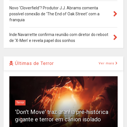
Novo 'Cloverfield'? Produtor J.J. Abrams comenta
possível conexão de 'The End of Oak Street' com a
franquia
Inde Navarrette confirma reunião com diretor do reboot
de 'X-Men' e revela papel dos sonhos
Últimas de Terror
Ver mais
Terror
'Don't Move' traz aranha pré-histórica
gigante e terror em cânion isolado