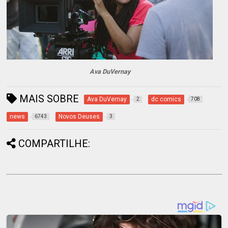
Ava DuVernay
MAIS SOBRE
Ava DuVernay
dc comics
2
708
news
Novos Deuses
6743
3
COMPARTILHE: