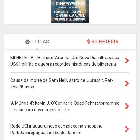
+ LIDAS
BILHETERIA
BILHETERIA | 'Homem-Aranha: Um Novo Dia' ultrapassa
US$1 bilhão e quebra recordes históricos de bilheteria
Causa da morte de Sam Neill, astro de 'Jurassic Park',
aos 78 anos
'A Múmia 4': Kevin J. O’Connor e Oded Fehr retornam ao
elenco com novidades no time
Rede UCI inaugura novo complexo no shopping
ParkJacarepaguá, no Rio de Janeiro