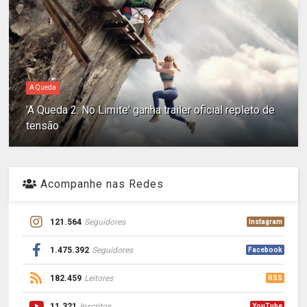
A Queda
'A Queda 2: No Limite' ganha trailer oficial repleto de
tensão
Acompanhe nas Redes
121.564
Seguidores
Instagram
1.475.392
Seguidores
Facebook
182.459
Leitores
RSS
11.321
Inscritos
YouTube