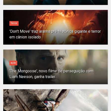
Terror
'Don't Move' traz aranha pré-histórica gigante e terror
em cânion isolado
ação
'The Mongoose', novo filme de perseguição com
Liam Neeson, ganha trailer