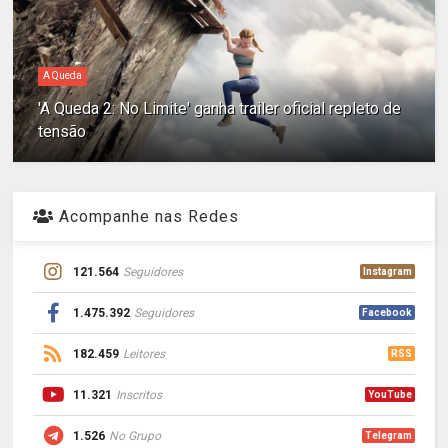
A Queda
'A Queda 2: No Limite' ganha trailer oficial repleto de
tensão
Acompanhe nas Redes
121.564
Seguidores
Instagram
1.475.392
Seguidores
Facebook
182.459
Leitores
RSS
11.321
Inscritos
YouTube
1.526
No Grupo
Telegram