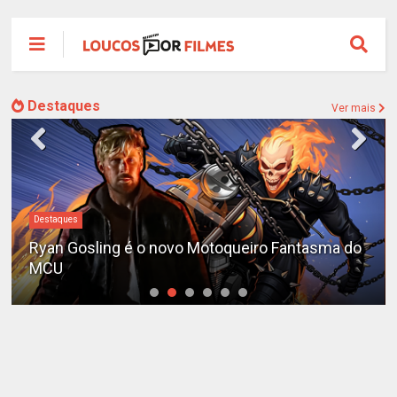
Destaques
Ver mais
#DC
o
Sequência de "The Batman" ganha teaser e é
adiada para 2028