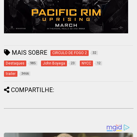
MAIS SOBRE
CIRCULO DE FOGO 2
32
Destaques
John Boyega
NYCC
985
23
12
trailer
3466
COMPARTILHE: