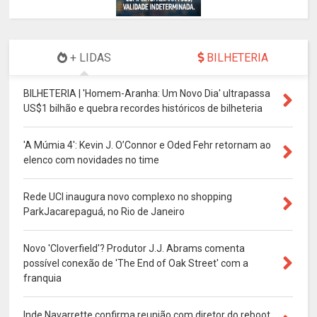
+ LIDAS
BILHETERIA
BILHETERIA | 'Homem-Aranha: Um Novo Dia' ultrapassa
US$1 bilhão e quebra recordes históricos de bilheteria
'A Múmia 4': Kevin J. O’Connor e Oded Fehr retornam ao
elenco com novidades no time
Rede UCI inaugura novo complexo no shopping
ParkJacarepaguá, no Rio de Janeiro
Novo 'Cloverfield'? Produtor J.J. Abrams comenta
possível conexão de 'The End of Oak Street' com a
franquia
Inde Navarrette confirma reunião com diretor do reboot