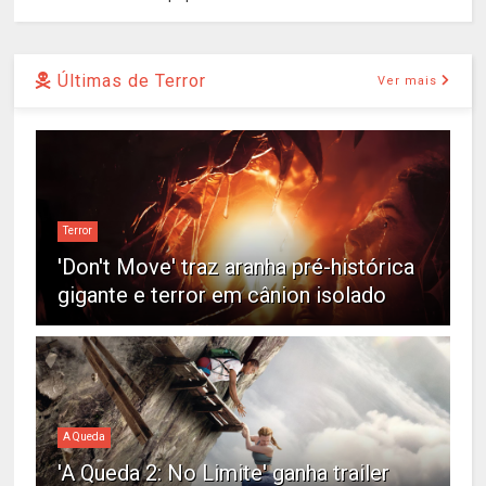
Últimas de Terror
Ver mais
Terror
'Don't Move' traz aranha pré-histórica
gigante e terror em cânion isolado
A Queda
'A Queda 2: No Limite' ganha trailer