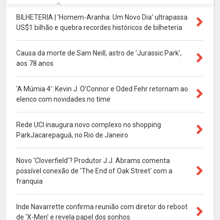
BILHETERIA | 'Homem-Aranha: Um Novo Dia' ultrapassa
US$1 bilhão e quebra recordes históricos de bilheteria
Causa da morte de Sam Neill, astro de 'Jurassic Park',
aos 78 anos
'A Múmia 4': Kevin J. O’Connor e Oded Fehr retornam ao
elenco com novidades no time
Rede UCI inaugura novo complexo no shopping
ParkJacarepaguá, no Rio de Janeiro
Novo 'Cloverfield'? Produtor J.J. Abrams comenta
possível conexão de 'The End of Oak Street' com a
franquia
Inde Navarrette confirma reunião com diretor do reboot
de 'X-Men' e revela papel dos sonhos