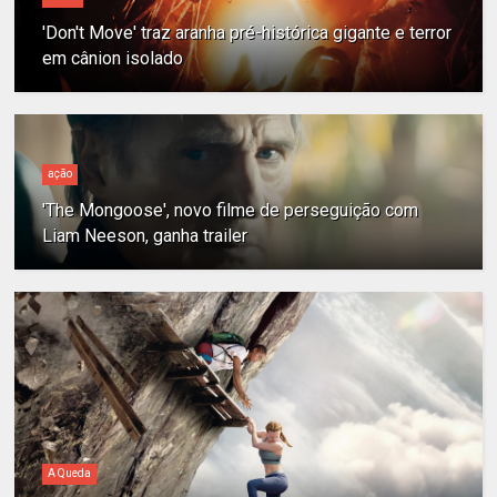
'Don't Move' traz aranha pré-histórica gigante e terror
em cânion isolado
ação
'The Mongoose', novo filme de perseguição com
Liam Neeson, ganha trailer
A Queda