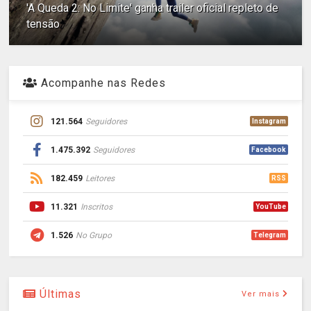
'A Queda 2: No Limite' ganha trailer oficial repleto de
tensão
Acompanhe nas Redes
121.564
Seguidores
Instagram
1.475.392
Seguidores
Facebook
182.459
Leitores
RSS
11.321
Inscritos
YouTube
1.526
No Grupo
Telegram
Últimas
Ver mais