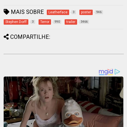
MAIS SOBRE
Leatherface
poster
3
946
Stephen Dorff
Terror
trailer
3
990
3466
COMPARTILHE: