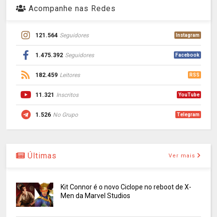
Acompanhe nas Redes
121.564
Seguidores
Instagram
1.475.392
Seguidores
Facebook
182.459
Leitores
RSS
11.321
Inscritos
YouTube
1.526
No Grupo
Telegram
Últimas
Ver mais
Kit Connor é o novo Ciclope no reboot de X-
Men da Marvel Studios