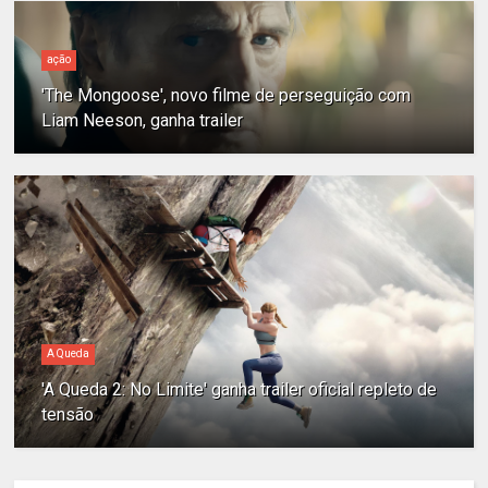
ação
'The Mongoose', novo filme de perseguição com
Liam Neeson, ganha trailer
A Queda
'A Queda 2: No Limite' ganha trailer oficial repleto de
tensão