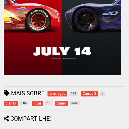
MAIS SOBRE
animação
Carros 3
493
8
disney
Pixar
trailer
384
60
3466
COMPARTILHE: