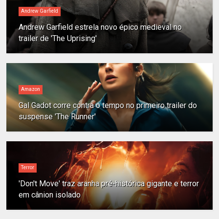
Andrew Garfield
Andrew Garfield estrela novo épico medieval no
trailer de 'The Uprising'
Amazon
Gal Gadot corre contra o tempo no primeiro trailer do
suspense 'The Runner'
Terror
'Don't Move' traz aranha pré-histórica gigante e terror
em cânion isolado