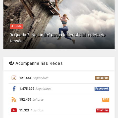
A Queda
'A Queda 2: No Limite' ganha trailer oficial repleto de
tensão
Acompanhe nas Redes
121.564
Seguidores
Instagram
1.475.392
Seguidores
Facebook
182.459
Leitores
RSS
11.321
Inscritos
YouTube