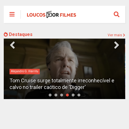
Destaques
Ver mais
Alejandro G. Iñárritu
Tom Cruise surge totalmente irreconhecível e
calvo no trailer caótico de 'Digger'