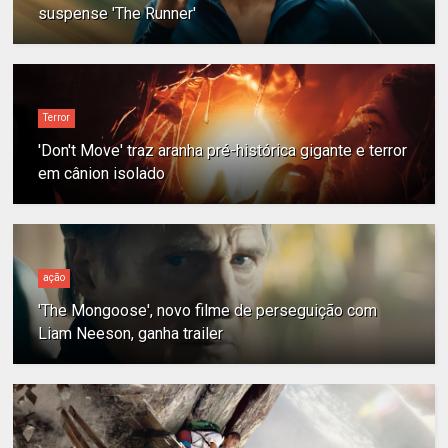
suspense 'The Runner'
Terror
'Don't Move' traz aranha pré-histórica gigante e terror
em cânion isolado
ação
'The Mongoose', novo filme de perseguição com
Liam Neeson, ganha trailer