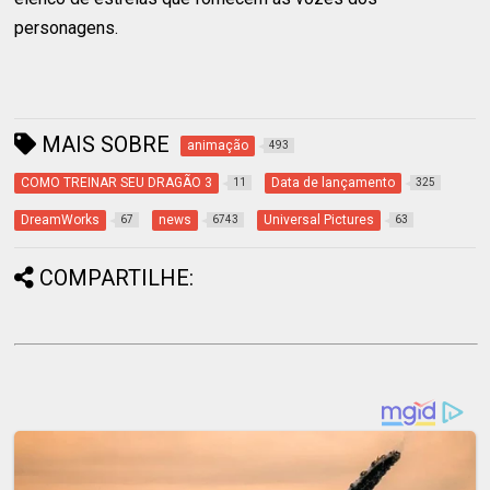
personagens.
MAIS SOBRE
animação
493
COMO TREINAR SEU DRAGÃO 3
Data de lançamento
11
325
DreamWorks
news
Universal Pictures
67
6743
63
COMPARTILHE: