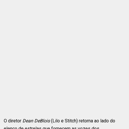
O diretor
Dean DeBlois
(Lilo e Stitch) retorna ao lado do
elenco de estrelas que fornecem as vozes dos