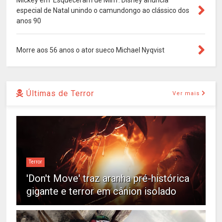
Mickey em 'Esqueceram de Mim': Disney anuncia
especial de Natal unindo o camundongo ao clássico dos
anos 90
Morre aos 56 anos o ator sueco Michael Nyqvist
Últimas de Terror
Ver mais
Terror
'Don't Move' traz aranha pré-histórica
gigante e terror em cânion isolado