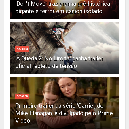
'Don't Move' traz aranha pré-histórica
gigante e terror em cânion isolado
A Queda
'A Queda 2: No Limite' ganha trailer
oficial repleto de tensão
Amazon
Primeiro trailer da série 'Carrie', de
Mike Flanagan, é divulgado pelo Prime
Video