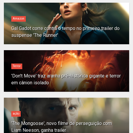
Amazon
Gal Gadot corre contra o tempo no primeiro trailer do
suspense 'The Runner'
Terror
'Don't Move' traz aranha pré-histórica gigante e terror
em cânion isolado
ação
'The Mongoose', novo filme de perseguição com
Liam Neeson, ganha trailer