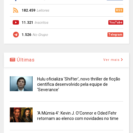
182.459
Leitores
RSS
11.321
Inscritos
YouTube
1.526
No Grupo
Telegram
Últimas
Ver mais
Hulu oficializa 'Shifter', novo thriller de ficção
científica desenvolvido pela equipe de
'Severance'
'A Múmia 4': Kevin J. O’Connor e Oded Fehr
retornam ao elenco com novidades no time