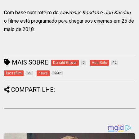
Com base num roteiro de
Lawrence Kasdan
e
Jon Kasdan
,
o filme está programado para chegar aos cinemas em 25 de
maio de 2018.
MAIS SOBRE
Donald Glover
Han Solo
3
13
lucasfilm
news
29
6742
COMPARTILHE: