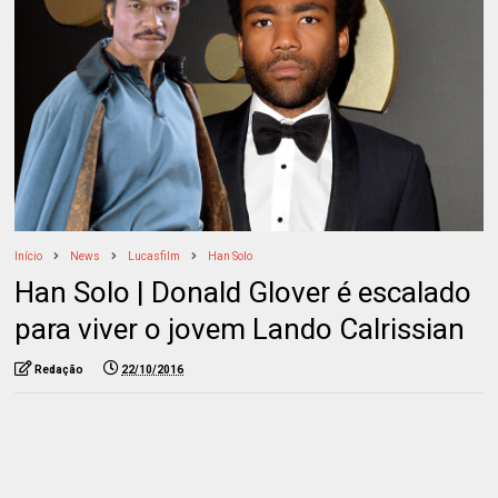
Início
News
Lucasfilm
Han Solo
Han Solo | Donald Glover é escalado
para viver o jovem Lando Calrissian
Redação
22/10/2016