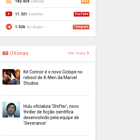
182.459
Leitores
RSS
11.321
Inscritos
YouTube
1.526
No Grupo
Telegram
Últimas
Ver mais
Kit Connor é o novo Ciclope no
reboot de X-Men da Marvel
Studios
Hulu oficializa 'Shifter', novo
thriller de ficção científica
desenvolvido pela equipe de
'Severance'