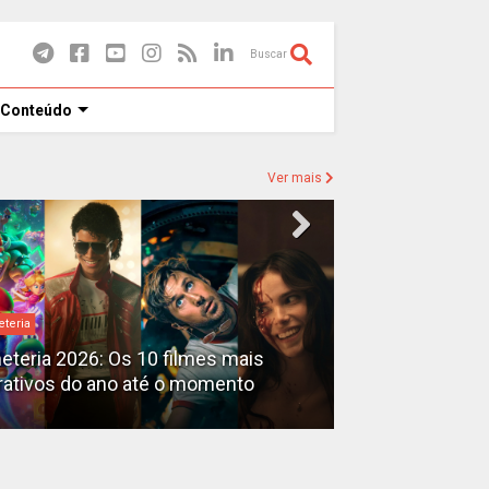
Buscar
 Conteúdo
Ver mais
eteria
Destaques
heteria 2026: Os 10 filmes mais
X-Men no MCU: 
rativos do ano até o momento
filmes além do