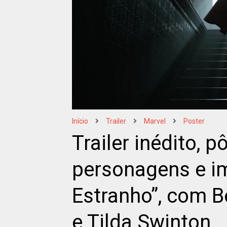
Início
Trailer
Marvel
Poster
Trailer inédito, p
personagens e i
Estranho”, com 
e Tilda Swinton