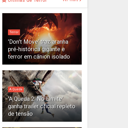
Últimas de Terror
Ver mais
Terror
'Don't Move' traz aranha
pré-histórica gigante e
terror em cânion isolado
A Queda
'A Queda 2: No Limite'
ganha trailer oficial repleto
de tensão