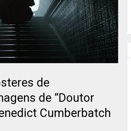
ôsteres de
magens de “Doutor
Benedict Cumberbatch