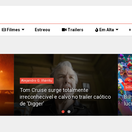
Filmes
Estreou
Trailers
Em Alta
+
Alejandro G. Iñárritu
bilh
Tom Cruise surge totalmente
irreconhecível e calvo no trailer caótico
Bil
de 'Digger'
luc