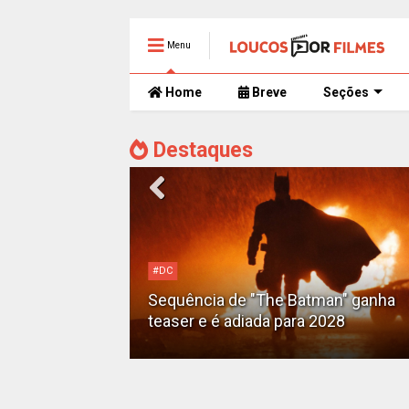
Menu
Home
Breve
Seções
Destaques
#DC
Motoqueiro
Sequência de "The Batman" ganha
teaser e é adiada para 2028