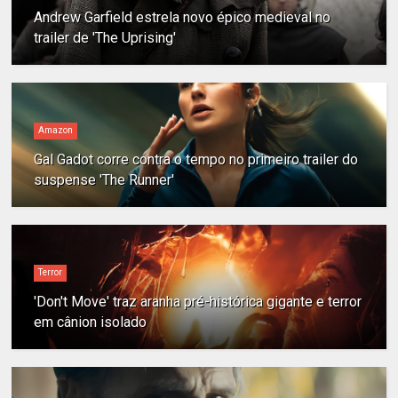
Andrew Garfield estrela novo épico medieval no
trailer de 'The Uprising'
Amazon
Gal Gadot corre contra o tempo no primeiro trailer do
suspense 'The Runner'
Terror
'Don't Move' traz aranha pré-histórica gigante e terror
em cânion isolado