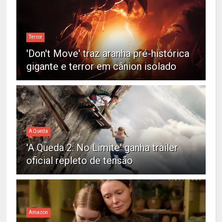
Terror
'Don't Move' traz aranha pré-histórica
gigante e terror em cânion isolado
A Queda
'A Queda 2: No Limite' ganha trailer
oficial repleto de tensão
Amazon