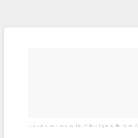
Um vídeo publicado por Ben Affleck (@benaffleck)
em
Ago 29