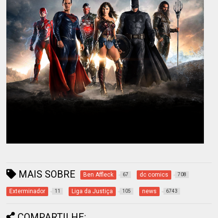
MAIS SOBRE
Ben Affleck
dc comics
67
708
Exterminador
Liga da Justiça
news
11
105
6743
COMPARTILHE: