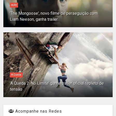
ação
'The Mongoose', novo filme de perseguição com
Liam Neeson, ganha trailer
A Queda
'A Queda 2: No Limite' ganha trailer oficial repleto de
tensão
Acompanhe nas Redes