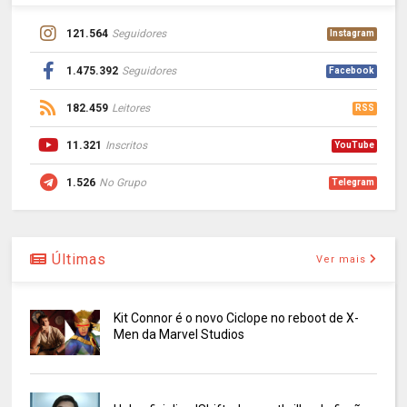
121.564
Seguidores
Instagram
1.475.392
Seguidores
Facebook
182.459
Leitores
RSS
11.321
Inscritos
YouTube
1.526
No Grupo
Telegram
Últimas
Ver mais
Kit Connor é o novo Ciclope no reboot de X-
Men da Marvel Studios