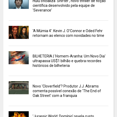
Hulu oficializa 'Shifter', novo thriller de ficção
científica desenvolvido pela equipe de
'Severance'
'A Múmia 4': Kevin J. O’Connor e Oded Fehr
retornam ao elenco com novidades no time
BILHETERIA | 'Homem-Aranha: Um Novo Dia'
ultrapassa US$1 bilhão e quebra recordes
históricos de bilheteria
Novo 'Cloverfield'? Produtor J.J. Abrams
comenta possível conexão de 'The End of
Oak Street' com a franquia
'Jurassic World: Domínio' revela custo