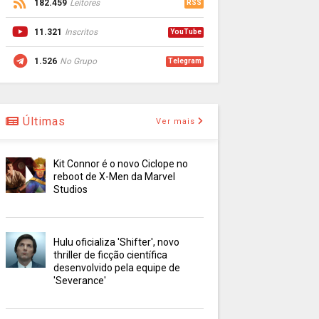
182.459
Leitores
RSS
11.321
Inscritos
YouTube
1.526
No Grupo
Telegram
Últimas
Ver mais
Kit Connor é o novo Ciclope no
reboot de X-Men da Marvel
Studios
Hulu oficializa 'Shifter', novo
thriller de ficção científica
desenvolvido pela equipe de
'Severance'