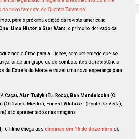
omercial legendado, imagens e artes inéditas do filme
 do novo faroeste de Quentin Tarantino
rnos, para a próxima edição da revista americana
One: Uma História Star Wars
, o primeiro derivado da
roduzindo o filme para a Disney, com um enredo que se
ança, onde um grupo de de combatentes da resistência
s da Estrela da Morte e trazer uma nova esperança para
(A Caça),
Alan Tudyk
(Eu, Robô),
Ben Mendelsohn
(O
en
(O Grande Mestre),
Forest Whitaker
(Ponto de Vista),
re) são apresentados nas imagens.
4), o filme chega aos
cinemas em 16 de dezembro
de