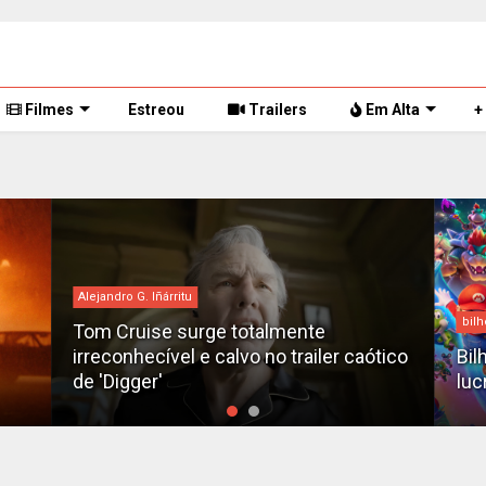
Filmes
Estreou
Trailers
Em Alta
+
Alejandro G. Iñárritu
bilh
Tom Cruise surge totalmente
irreconhecível e calvo no trailer caótico
Bil
de 'Digger'
luc