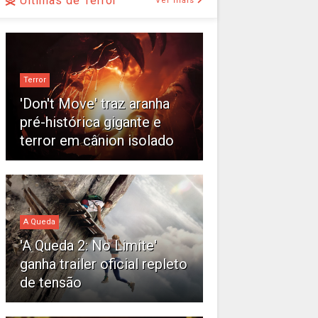
Últimas de Terror
Ver mais
Terror
'Don't Move' traz aranha
pré-histórica gigante e
terror em cânion isolado
A Queda
'A Queda 2: No Limite'
ganha trailer oficial repleto
de tensão