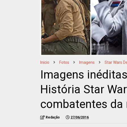
Início
Fotos
Imagens
Star Wars D
Imagens inédita
História Star Wa
combatentes da 
Redação
27/06/2016