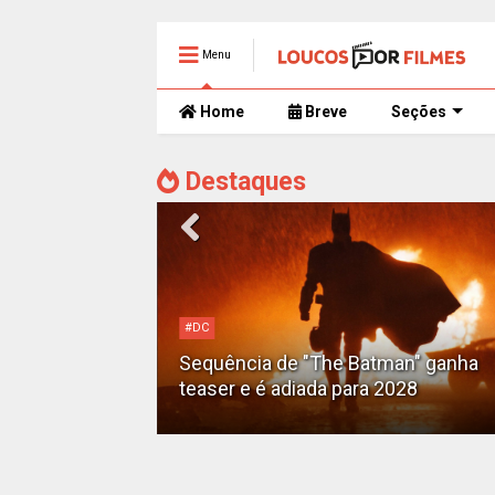
Menu
Home
Breve
Seções
Destaques
#DC
Motoqueiro
Sequência de "The Batman" ganha
teaser e é adiada para 2028