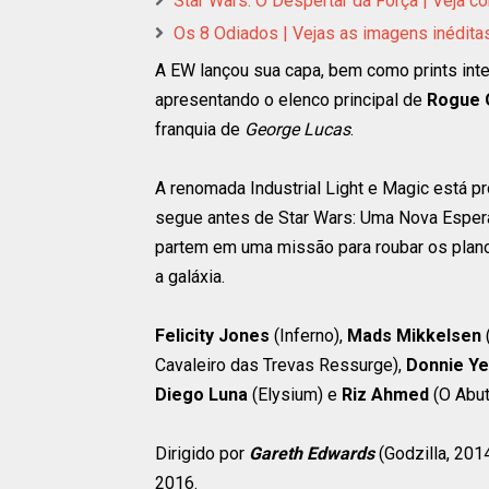
Star Wars: O Despertar da Força | Veja c
Os 8 Odiados | Vejas as imagens inéditas
A EW lançou sua capa, bem como prints inte
apresentando o elenco principal de
Rogue 
franquia de
George Lucas
.
A renomada Industrial Light e Magic está p
segue antes de Star Wars: Uma Nova Esper
partem em uma missão para roubar os plano
a galáxia.
Felicity Jones
(Inferno),
Mads Mikkelsen
Cavaleiro das Trevas Ressurge),
Donnie Y
Diego Luna
(Elysium) e
Riz Ahmed
(O Abut
Dirigido por
Gareth Edwards
(Godzilla, 201
2016.