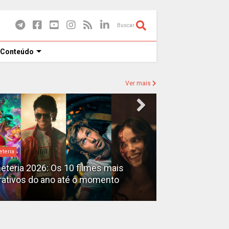
Buscar
 Conteúdo
Ver mais
eteria
Destaques
heteria 2026: Os 10 filmes mais
X-Men no MCU: 
rativos do ano até o momento
filmes além do