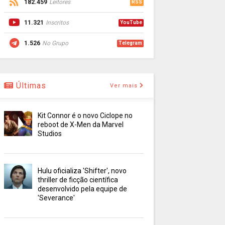
182.459
Leitores
RSS
11.321
Inscritos
YouTube
1.526
No Grupo
Telegram
Últimas
Ver mais
Kit Connor é o novo Ciclope no
reboot de X-Men da Marvel
Studios
Hulu oficializa 'Shifter', novo
thriller de ficção científica
desenvolvido pela equipe de
'Severance'