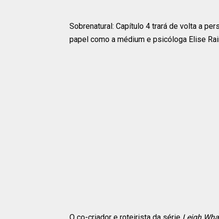
Sobrenatural: Capítulo 4 trará de volta a p
papel como a médium e psicóloga Elise Rain
O co-criador e roteirista da série
Leigh Wha