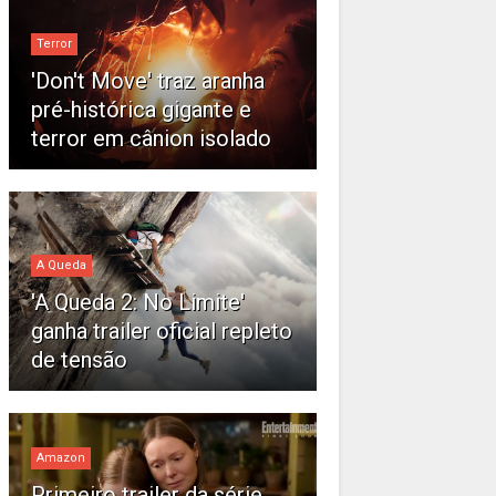
Terror
'Don't Move' traz aranha
pré-histórica gigante e
terror em cânion isolado
A Queda
'A Queda 2: No Limite'
ganha trailer oficial repleto
de tensão
Amazon
Primeiro trailer da série