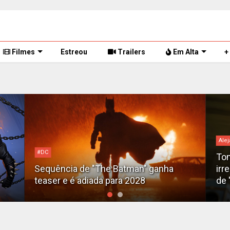
Filmes
Estreou
Trailers
Em Alta
+
Alejandro G. Iñárritu
bilh
Tom Cruise surge totalmente
irreconhecível e calvo no trailer caótico
Bil
de 'Digger'
luc