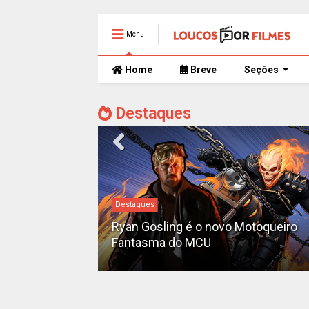
Menu
Home
Breve
Seções
Destaques
#DC
Motoqueiro
Sequência de "The Batman" ganha
teaser e é adiada para 2028