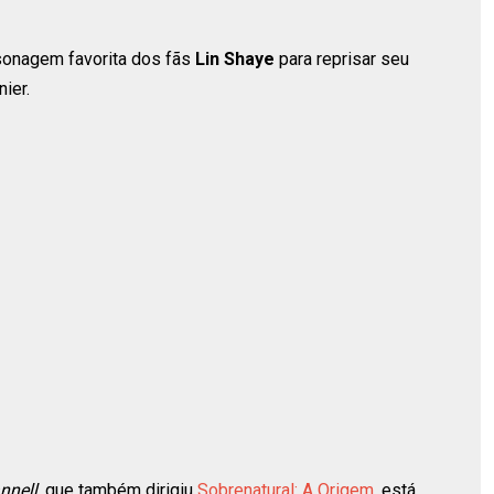
ersonagem favorita dos fãs
Lin Shaye
para reprisar seu
ier.
nnell
, que também dirigiu
Sobrenatural: A Origem
, está